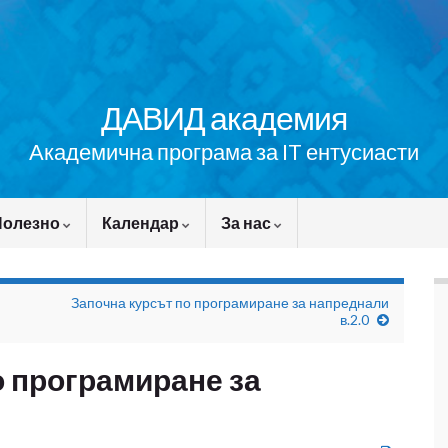
ДАВИД академия
Академична програма за IT ентусиасти
Полезно
Календар
За нас
Започна курсът по програмиране за напреднали
в.2.0
о програмиране за