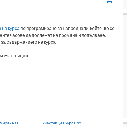
 на курса
по програмиране за напреднали, който ще се
чните часове да подлежат на промяна и допълване,
 за съдържанието на курса.
м участниците.
амиране за
Участници в курса по