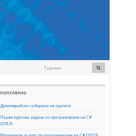
Search for:
ПОПУЛЯРНО
Декемврийско събиране на групата
Първа курсова задача по програмиране на C#
(2013)
Материали за курс по програмиране на C# (2013)