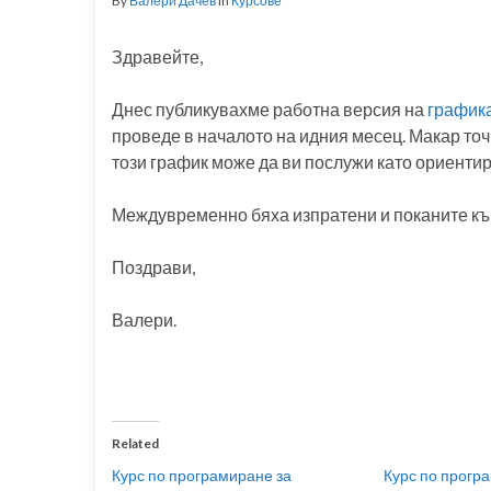
By
Валери Дачев
in
Курсове
Здравейте,
Днес публикувахме работна версия на
графика
проведе в началото на идния месец. Макар то
този график може да ви послужи като ориентир
Междувременно бяха изпратени и поканите къ
Поздрави,
Валери.
Related
Курс по програмиране за
Курс по прогр