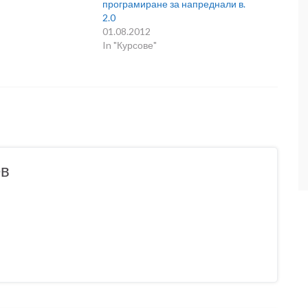
програмиране за напреднали в.
2.0
01.08.2012
In "Курсове"
ев