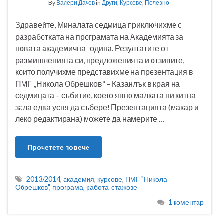
By
Валери Дачев
in
Други
,
Курсове
,
Полезно
Здравейте, Миналата седмица приключихме с
разработката на програмата на Академията за
новата академична година. Резултатите от
размишленията си, предложенията и отзивите,
които получихме представихме на презентация в
ПМГ „Никола Обрешков“ – Казанлък в края на
седмицата – събитие, което явно малката ни китна
зала едва успя да събере! Презентацията (макар и
леко редактирана) можете да намерите …
Прочетете повече
2013/2014
,
академия
,
курсове
,
ПМГ "Никола
Обрешков"
,
програма
,
работа
,
стажове
1 коментар