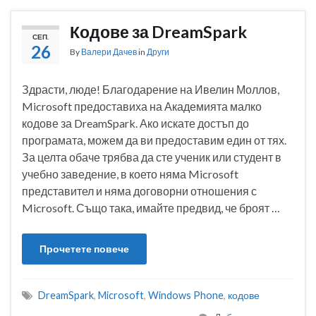
Кодове за DreamSpark
СЕП.
26
By
Валери Дачев
in
Други
Здрасти, люде! Благодарение на Ивелин Моллов,
Microsoft предоставиха на Академията малко
кодове за DreamSpark. Ако искате достъп до
програмата, можем да ви предоставим един от тях.
За целта обаче трябва да сте ученик или студент в
учебно заведение, в което няма Microsoft
представител и няма договорни отношения с
Microsoft. Също така, имайте предвид, че броят …
Прочетете повече
DreamSpark
,
Microsoft
,
Windows Phone
,
кодове