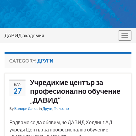
ДАВИД академия
Togg
navig
CATEGORY:
ДРУГИ
Учредихме център за
МАР.
27
професионално обучение
„ДАВИД“
By
Валери Дачев
in
Други
,
Полезно
Радваме се да обявим, че ДАВИД Холдинг АД
учреди Център за професионално обучение