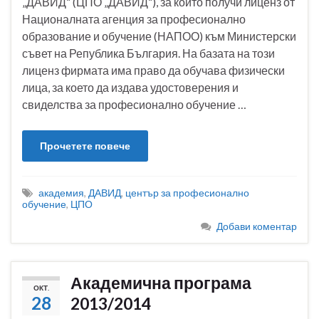
„ДАВИД“ (ЦПО „ДАВИД“), за който получи лиценз от
Националната агенция за професионално
образование и обучение (НАПОО) към Министерски
съвет на Република България. На базата на този
лиценз фирмата има право да обучава физически
лица, за което да издава удостоверения и
свиделства за професионално обучение …
Прочетете повече
академия
,
ДАВИД
,
център за професионално
обучение
,
ЦПО
Добави коментар
Академична програма
ОКТ.
28
2013/2014