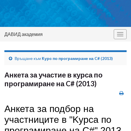
ДАВИД академия
Togg
navig
Връщане към
Курс по програмиране на C# (2013)
Анкета за участие в курса по
програмиране на C# (2013)