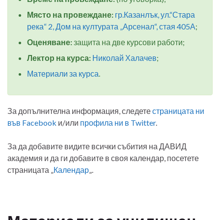
Място на провеждане:
гр.Казанлък, ул.“Стара
река“ 2, Дом на културата „Арсенал“, стая 405А
;
Оценяване:
защита на две курсови работи;
Лектор на курса:
Николай Халачев
;
Материали за курса
.
За допълнителна информация, следете
страницата ни
във Facebook
и/или
профила ни в Twitter
.
За да добавите видите всички събития на ДАВИД
академия и да ги добавите в своя календар, посетете
страницата „
Календар
„.