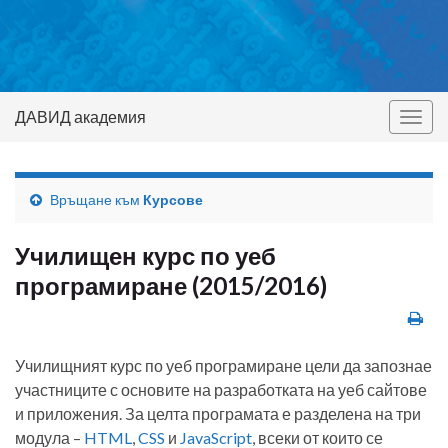
ДАВИД академия
Togg
navig
Връщане към
Курсове
Училищен курс по уеб
програмиране (2015/2016)
Училищният курс по уеб програмиране цели да запознае
участниците с основите на разработката на уеб сайтове
и приложения. За целта програмата е разделена на три
модула –
HTML
,
CSS
и
JavaScript
, всеки от които се