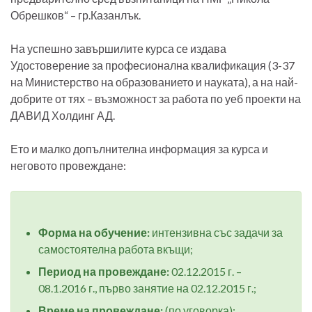
Обрешков“ – гр.Казанлък.
На успешно завършилите курса се издава
Удостоверение за професионална квалификация (3-37
на Министерство на образованието и науката), а на най-
добрите от тях – възможност за работа по уеб проекти на
ДАВИД Холдинг АД.
Ето и малко допълнителна информация за курса и
неговото провеждане:
Форма на обучение:
интензивна със задачи за
самостоятелна работа вкъщи;
Период на провеждане:
02.12.2015 г. –
08.1.2016 г., първо занятие на 02.12.2015 г.;
Време на провеждане:
(по уговорка);