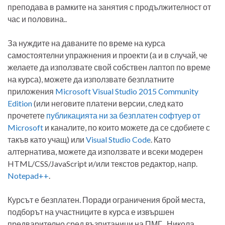
преподава в рамките на занятия с продължителност от
час и половина..
За нуждите на даваните по време на курса
самостоятелни упражнения и проекти (а и в случай, че
желаете да използвате свой собствен лаптоп по време
на курса), можете да използвате безплатните
приложения
Microsoft Visual Studio 2015 Community
Edition
(или неговите платени версии, след като
прочетете
публикацията ни за безплатен софтуер от
Microsoft
и каналите, по които можете да се сдобиете с
такъв като учащ) или
Visual Studio Code
. Като
алтернатива, можете да използвате и всеки модерен
HTML/CSS/JavaScript и/или текстов редактор, напр.
Notepad++
.
Курсът е безплатен. Поради ограничения брой места,
подборът на участниците в курса е извършен
предварително сред възпитаници на ПМГ „Никола