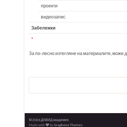
проекти
видеозапис
Забележки
*
За по-лесно изтегляне на материалите, може 
© 2026 ДАВИД академия.
Made with
by
Graphene Themes
.