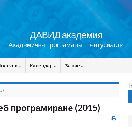
ДАВИД академия
Академична програма за IT ентусиасти
Полезно
Календар
За нас
I
5)
еб програмиране (2015)