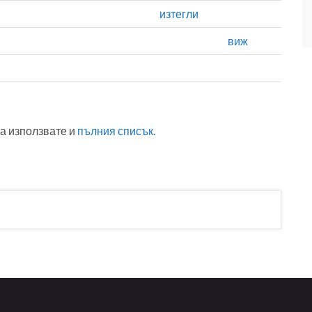
изтегли
виж
да използвате и
пълния списък
.