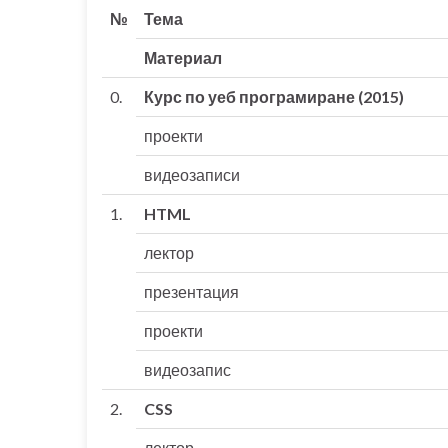
№
Тема
Материал
0.
Курс по уеб програмиране (2015)
проекти
видеозаписи
1.
HTML
лектор
презентация
проекти
видеозапис
2.
CSS
лектор