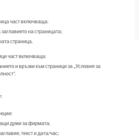
ница част включваща:
 заглавието на страницата;
ата страница.
ици част включваща:
ието и връзки към страници за „Условия за
лност“.
:
кции:
ащи думи за фирмата;
главие, текст и дата/час;