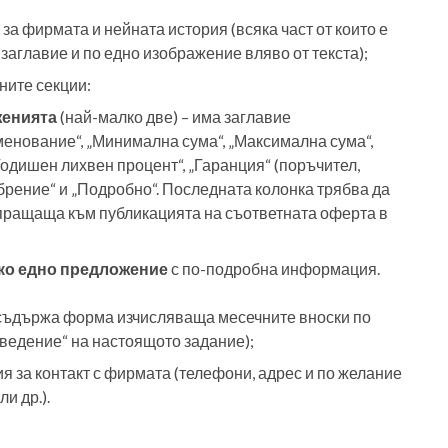
а фирмата и нейната история (всяка част от които е
заглавие и по едно изображение вляво от текста);
ните секции:
женията
(най-малко две) – има заглавие
енование“, „Минимална сума“, „Максимална сума“,
Годишен лихвен процент“, „Гаранция“ (поръчител,
обрение“ и „Подробно“. Последната колонка трябва да
епращаща към публикацията на съответната оферта в
яко едно предложение
с по-подробна информация.
съдържа форма изчисляваща месечните вноски по
оведение“ на настоящото задание);
 за контакт с фирмата (телефони, адрес и по желание
и др.).