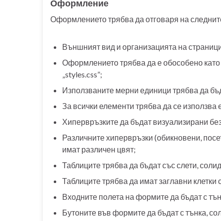
Оформление
Оформлението трябва да отговаря на следнит
Външният вид и организацията на страници
Оформлението трябва да е обособено като
„styles.css”;
Използваните мерни единици трябва да бъда
За всички елементи трябва да се използва 
Хипервръзките да бъдат визуализирани без
Различните хипервръзки (обикновени, посет
имат различен цвят;
Таблиците трябва да бъдат със слети, солид
Таблиците трябва да имат заглавни клетки с
Входните полета на формите да бъдат с тън
Бутоните във формите да бъдат с тънка, со