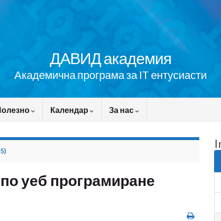
ДАВИД академия
Академична програма за IT ентусиасти
Полезно
Календар
За нас
I
5)
 по уеб програмиране