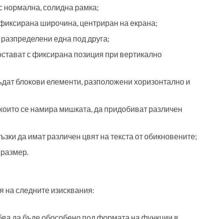
с нормална, солидна рамка;
фиксирана широчина, центриран на екрана;
 разпределени една под друга;
 остават с фиксирана позиция при вертикално
ъдат блокови елементи, разположени хоризонтално и
 които се намира мишката, да придобиват различен
зки да имат различен цвят на текста от обикновените;
 размер.
я на следните изисквания:
бва да бъде обособено под формата на функции в