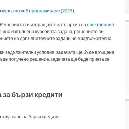
а
курса по уеб програмиране (2015)
.
. Решенията си изпращайте като архив на
електронния
спешно изпълнена курсовата задача, решението ви
ението на допълнителните задачи не е задължително.
чки задължителни условия, задачата ще бъде връщана
 бъде получено решение, задачата ще бъде приета за
 за бързи кредити
отпускане на бързи кредити.