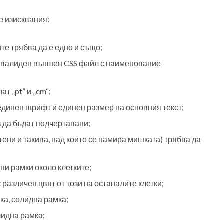
е изисквания:
те трябва да е едно и също;
 валиден външен CSS файл с наименование
т „pt” и „em“;
единен шрифт и единен размер на основния текст;
 да бъдат подчертавани;
ени и такива, над които се намира мишката) трябва да
ни рамки около клетките;
 различен цвят от този на останалите клетки;
ка, солидна рамка;
лидна рамка;