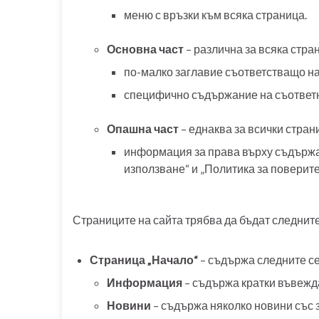
меню с връзки към всяка страница.
Основна част
– различна за всяка стра
по-малко заглавие съответстващо на
специфично съдържание на съответн
Опашна част
– еднаква за всички стран
информация за права върху съдържан
използване“ и „Политика за поверите
Страниците на сайта трябва да бъдат следните
Страница „Начало“
– съдържа следните се
Информация
– съдържа кратки въвежд
Новини
– съдържа няколко новини със за