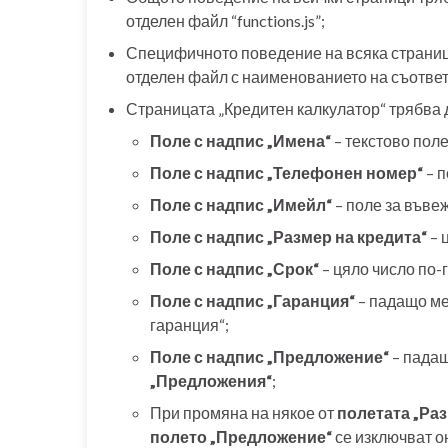
отделен файл “functions.js”;
Специфичното поведение на всяка страница
отделен файл с наименованието на съответ
Страницата „Кредитен калкулатор“ трябва
Поле с надпис „Имена“
– текстово поле
Поле с надпис „Телефонен номер“
– п
Поле с надпис „Имейл“
– поле за въве
Поле с надпис „Размер на кредита“
– 
Поле с надпис „Срок“
– цяло число по-г
Поле с надпис „Гаранция“
– падащо мен
гаранция“;
Поле с надпис „Предложение“
– падащ
„Предложения“
;
При промяна на някое от
полетата „Раз
полето „Предложение“
се изключват о