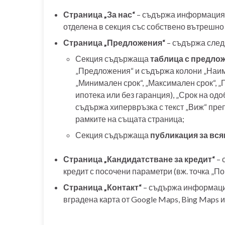
Страница „За нас“
– съдържа информация з
отделена в секция със собствено вътрешно 
Страница „Предложения“
– съдържа след
Секция съдържаща
таблица с предло
„Предложения“ и съдържа колони „Наим
„Минимален срок“, „Максимален срок“, „
ипотека или без гаранция), „Срок на од
съдържа хипервръзка с текст „Виж“ пр
рамките на същата страница;
Секция съдържаща
публикация за вс
Страница „Кандидатстване за кредит“
– 
кредит с посочени параметри (вж. точка „П
Страница „Контакт“
– съдържа информация
вградена карта от Google Maps, Bing Maps ил