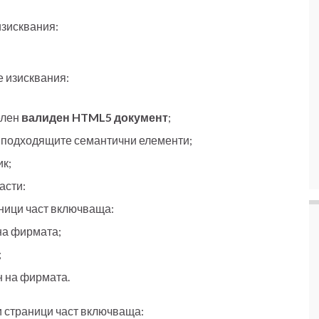
изисквания:
е изисквания:
елен
валиден HTML5 документ
;
 подходящите семантични елементи;
ик;
асти:
аници част включваща:
на фирмата;
;
н на фирмата.
и страници част включваща: