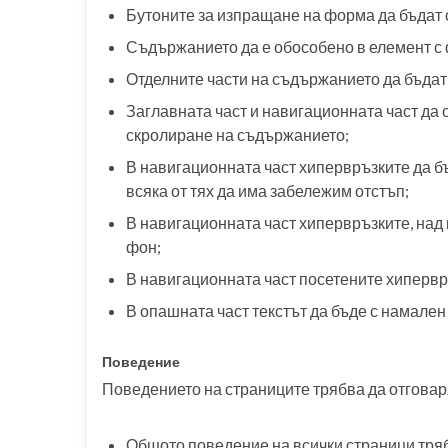
Бутоните за изпращане на форма да бъдат 
Съдържанието да е обособено в елемент с 
Отделните части на съдържанието да бъдат
Заглавната част и навигационната част да
скролиране на съдържанието;
В навигационната част хипервръзките да б
всяка от тях да има забележим отстъп;
В навигационната част хипервръзките, над
фон;
В навигационната част посетените хипервръ
В опашната част текстът да бъде с намален
Поведение
Поведението на страниците трябва да отговар
Общото поведение на всички страници тря