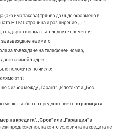
 (ако има такова) трябва да бъде оформено в
ната HTML страница и разширение „.js”;
 да съдържа форма със следните елементи:
 за въвеждане на името;
оле за въвеждане на телефонен номер;
ждане на имейл адрес;
цяло положително число;
олямо от 1;
ю с избор между „Гарант“, „Ипотека“ и „Без
о меню с избор на предложение от
страницата
мер на кредита“, „Срок“ или „Гаранция“
в
нези предложения, на които условията на кредита не