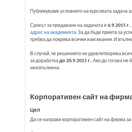
Публикуваме условието на курсовата задача з
Срокът за предаване на задачата е
6.9.2015 г.
адрес на академията
. За да бъде приета за у
трябва да покрива всички изисквания. Изпълн
В случай, че решението не удовлетворява вси
за доработка
до 20.9.2015 г.
. Ако до тогава не
неизпълнена.
Корпоративен сайт на фирма
Цел
Да се направи корпоративен сайт на фирма за 