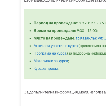
Ето и малко допълнителна информация за курс
Период на провеждане:
3.9.2012 г. – 7.9.
Време на провеждане:
9:00 – 18:00;
Място на провеждане:
гр.Казанлък, ул.“
Анкета за участие в курса
(приключила на 2
Програма на курса
(за подробна информа
Материали за курса
;
Курсов проект
.
За допълнителна информация, моля, използв