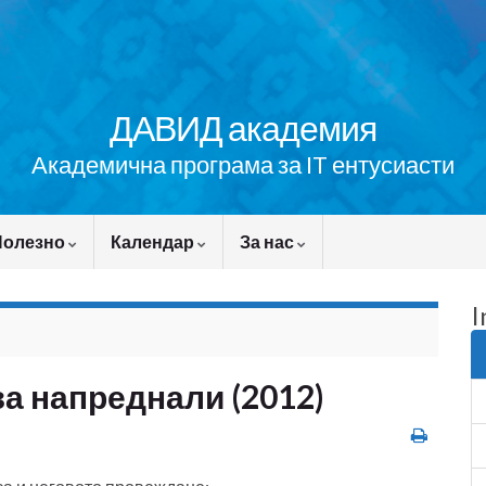
ДАВИД академия
Академична програма за IT ентусиасти
Полезно
Календар
За нас
I
за напреднали (2012)