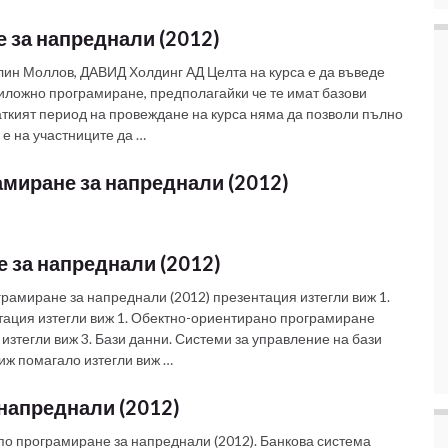
 за напреднали (2012)
ин Моллов, ДАВИД Холдинг АД Целта на курса е да въведе
ложно програмиране, предполагайки че те имат базови
аткият период на провеждане на курса няма да позволи пълно
 е на участниците да …
рамиране за напреднали (2012)
е за напреднали (2012)
рамиране за напреднали (2012) презентация изтегли виж 1.
тация изтегли виж 1. Обектно-ориентирано програмиране
 изтегли виж 3. Бази данни. Системи за управление на бази
иж помагало изтегли виж …
 напреднали (2012)
 по програмиране за напреднали (2012). Банкова система