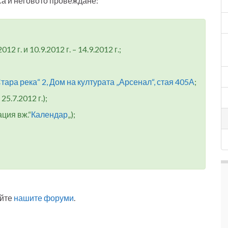
а и неговото провеждане:
2012 г. и 10.9.2012 г. – 14.9.2012 г.;
Стара река“ 2, Дом на културата „Арсенал“, стая 405А
;
5.7.2012 г.);
ция вж.“
Календар
„);
айте
нашите форуми
.