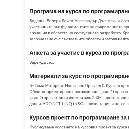
Програма на курса по програмиране
Водещи: Валери Дачев, Александър Далемски и Ивел
участниците във фундаментите на съвременното при
познания в областта на софтуерната разработка. Кр
запознаване със съответните области и затова целта
Анкета за участие в курса по прог
Зарежда се…
Материали за курс по програмиран
№ Тема Материал Изтегляне Преглед 0. Курс по прог
Обектно-ориентирано програмиране (част 1) презен
(част 2) презентация изтегли виж 2. XML презентация
данни. ADO.NET. LINQ to SQL презентация изтегли в
Курсов проект по програмиране за
Публикуваме условието на курсовия проект за курса