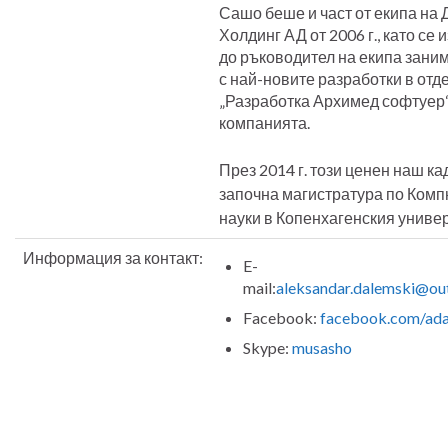
Сашо беше и част от екипа на
Холдинг АД от 2006 г., като се 
до ръководител на екипа зани
с най-новите разработки в отд
„Разработка Архимед софтуер“
компанията.
През 2014 г. този ценен наш к
започна магистратура по Ком
науки в Копенхагенския универ
Информация за контакт:
E-
mail:
aleksandar.dalemski@ou
Facebook:
facebook.com/ada
Skype:
musasho