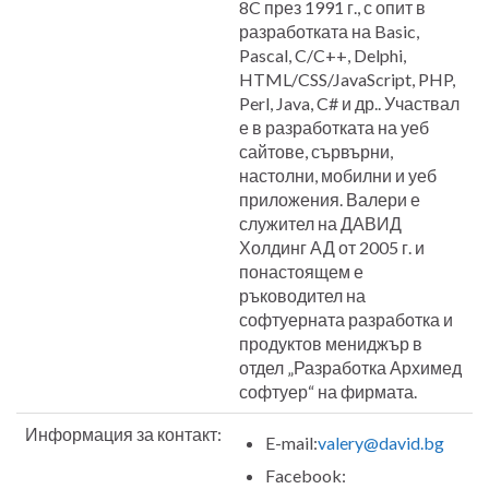
8C през 1991 г., с опит в
разработката на Basic,
Pascal, C/C++, Delphi,
HTML/CSS/JavaScript, PHP,
Perl, Java, C# и др.. Участвал
е в разработката на уеб
сайтове, сървърни,
настолни, мобилни и уеб
приложения. Валери е
служител на ДАВИД
Холдинг АД от 2005 г. и
понастоящем е
ръководител на
софтуерната разработка и
продуктов мениджър в
отдел „Разработка Архимед
софтуер“ на фирмата.
Информация за контакт:
E-mail:
valery@david.bg
Facebook: