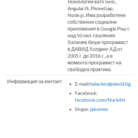
технологии като Ionic,
AngularJS, PhoneGap,
Node.js. Има разработени
собственни социални
приложения в Google Play с
над 50 хил. сваляния.
Халачев беше програмист
в ДАВИД Холдинг АД от
2005 г. до 2016 г., а в
момента програмист на
свободна практика.
Информация за контакт:
E-mail:
halachev@david.bg
Facebook:
facebook.com/Nurietin
Skype:
jakomen