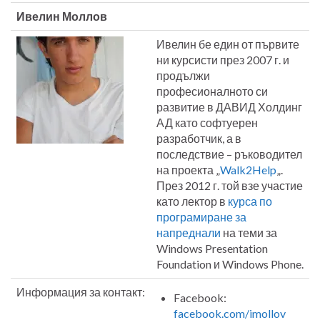
Ивелин Моллов
Ивелин бе един от първите
ни курсисти през 2007 г. и
продължи
професионалното си
развитие в ДАВИД Холдинг
АД като софтуерен
разработчик, а в
последствие – ръководител
на проекта „
Walk2Help
„.
През 2012 г. той взе участие
като лектор в
курса по
програмиране за
напреднали
на теми за
Windows Presentation
Foundation и Windows Phone.
Информация за контакт:
Facebook:
facebook.com/imollov