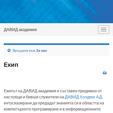
ДАВИД академия
Togg
navig
Връщане към
За нас
Екип
Екипът на ДАВИД академия е съставен предимно от
настоящи и бивши служители на
ДАВИД Холдинг АД
,
ентусиазирани да предадат знанията си в областта на
компютърното програмиране и в информационните