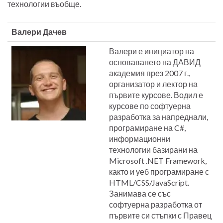
технологии въобще.
Валери Дачев
Валери е инициатор на
основаването на ДАВИД
академия през 2007 г.,
организатор и лектор на
първите курсове. Водил е
курсове по софтуерна
разработка за напреднали,
програмиране на C#,
информационни
технологии базирани на
Microsoft .NET Framework,
както и уеб програмиране с
HTML/CSS/JavaScript.
Занимава се със
софтуерна разработка от
първите си стъпки с Правец