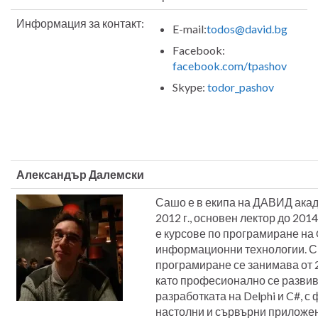
Информация за контакт:
E-mail:
todos@david.bg
Facebook:
facebook.com/tpashov
Skype:
todor_pashov
Александър Далемски
Сашо е в екипа на ДАВИД ака
2012 г., основен лектор до 2014
е курсове по програмиране на 
информационни технологии. С
програмиране се занимава от 2
като професионално се развив
разработката на Delphi и C#, с
настолни и сървърни приложе