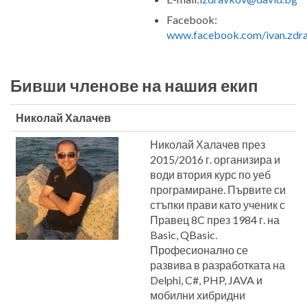
Facebook:
www.facebook.com/ivan.zdr
Бивши членове на нашия екип
Николай Халачев
Николай Халачев през
2015/2016 г. организира и
води втория курс по уеб
програмиране. Първите си
стъпки прави като ученик с
Правец 8C през 1984 г. на
Basic, QBasic.
Професионално се
развива в разработката на
Delphi, C#, PHP, JAVA и
мобилни хибридни