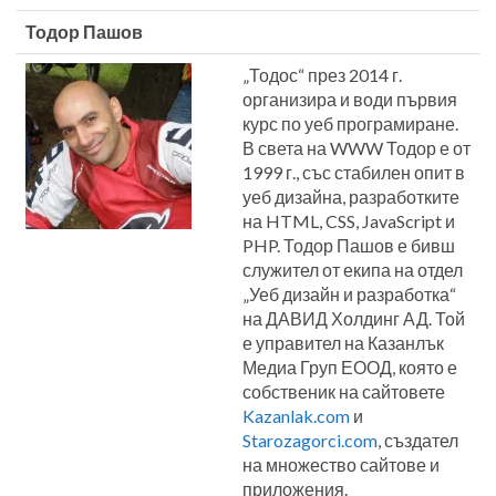
Тодор Пашов
„Тодос“ през 2014 г.
организира и води първия
курс по уеб програмиране.
В света на WWW Тодор е от
1999 г., със стабилен опит в
уеб дизайна, разработките
на HTML, CSS, JavaScript и
PHP. Тодор Пашов е бивш
служител от екипа на отдел
„Уеб дизайн и разработка“
на ДАВИД Холдинг АД. Той
е управител на Казанлък
Медиа Груп ЕООД, която е
собственик на сайтовете
Kazanlak.com
и
Starozagorci.com
, създател
на множество сайтове и
приложения.