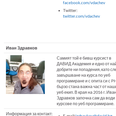
facebook.com/vdachev
Twitter:
twitter.com/vdachev
Иван Здравков
Самият той е бивш курсист в
ДАВИД Академия и едно от на
добрите ни попадения, като сл
завършване на курса по уеб
програмиране и с опита си с P
бързо стана важна част от наш
уеб екип. В края на 2016 г. Ива
Здравков започна сам да води
курсове по уеб програмиране.
Информация за контакт:
E-mail:
izdravkov@david.bg