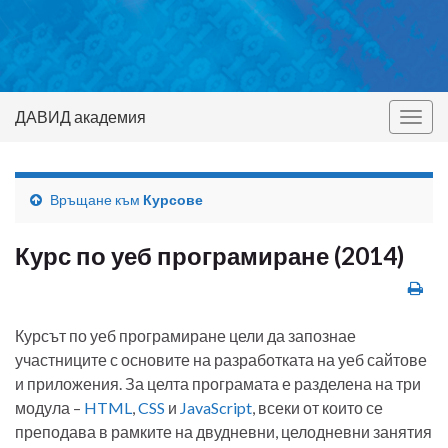
ДАВИД академия
Togg
navig
Връщане към
Курсове
Курс по уеб програмиране (2014)
Курсът по уеб програмиране цели да запознае
участниците с основите на разработката на уеб сайтове
и приложения. За целта програмата е разделена на три
модула –
HTML
,
CSS
и
JavaScript
, всеки от които се
преподава в рамките на двудневни, целодневни занятия