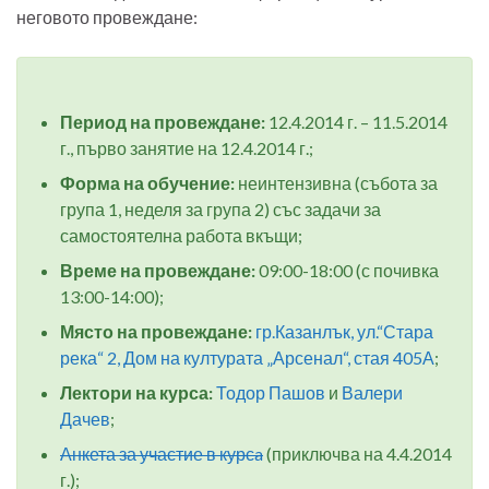
неговото провеждане:
Период на провеждане:
12.4.2014 г. – 11.5.2014
г., първо занятие на 12.4.2014 г.;
Форма на обучение:
неинтензивна (събота за
група 1, неделя за група 2) със задачи за
самостоятелна работа вкъщи;
Време на провеждане:
09:00-18:00 (с почивка
13:00-14:00);
Място на провеждане:
гр.Казанлък, ул.“Стара
река“ 2, Дом на културата „Арсенал“, стая 405А
;
Лектори на курса:
Тодор Пашов
и
Валери
Дачев
;
Анкета за участие в курсa
(приключва на 4.4.2014
г.);