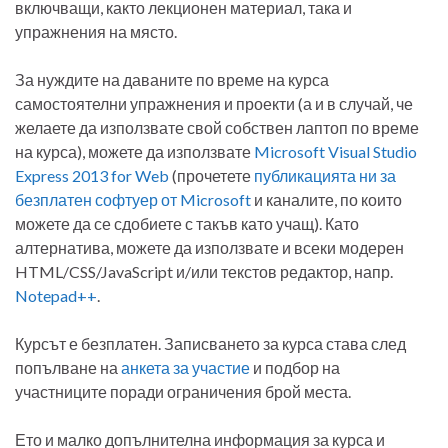
включващи, както лекционен материал, така и
упражнения на място.
За нуждите на даваните по време на курса
самостоятелни упражнения и проекти (а и в случай, че
желаете да използвате свой собствен лаптоп по време
на курса), можете да използвате
Microsoft Visual Studio
Express 2013 for Web
(прочетете
публикацията ни за
безплатен софтуер от Microsoft
и каналите, по които
можете да се сдобиете с такъв като учащ). Като
алтернатива, можете да използвате и всеки модерен
HTML/CSS/JavaScript и/или текстов редактор, напр.
Notepad++
.
Курсът е безплатен. Записването за курса става след
попълване на
анкета за участие
и подбор на
участниците поради ограничения брой места.
Ето и малко допълнителна информация за курса и