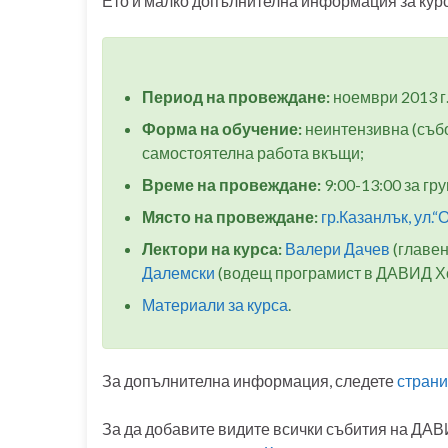
Ето и малко допълнителна информация за курс
Период на провеждане:
ноември 2013 г. 
Форма на обучение:
неинтензивна (събот
самостоятелна работа вкъщи;
Време на провеждане:
9:00-13:00 за гру
Място на провеждане:
гр.Казанлък, ул.
Лектори на курса:
Валери Дачев
(главен
Далемски
(водещ програмист в ДАВИД Х
Материали за курса
.
За допълнителна информация, следете
страни
За да добавите видите всички събития на ДАВИ