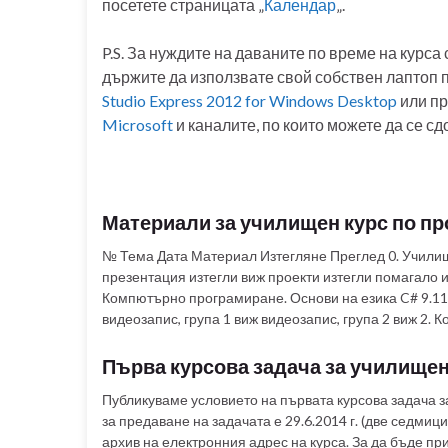
посетете страницата „
Календар
„.
P.S. За нуждите на даваните по време на курса
държите да използвате свой собствен лаптоп п
Studio Express 2012 for Windows Desktop
или пр
Microsoft
и каналите, по които можете да се сд
Материали за училищен курс по пр
№ Тема Дата Материал Изтегляне Преглед 0. Училищ
презентация изтегли виж проекти изтегли помагало и
Компютърно програмиране. Основи на езика C# 9.11
видеозапис, група 1 виж видеозапис, група 2 виж 2. К
Първа курсова задача за училищен
Публикуваме условието на първата курсова задача з
за предаване на задачата е 29.6.2014 г. (две седми
архив на електронния адрес на курса. За да бъде п