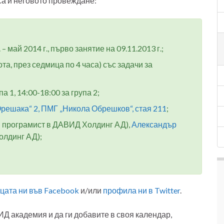
а и неговото провеждане:
– май 2014 г., първо занятие на 09.11.2013 г.;
а, през седмица по 4 часа) със задачи за
па 1, 14:00-18:00 за група 2;
“Орешака“ 2, ПМГ „Никола Обрешков“, стая 211
;
 програмист в ДАВИД Холдинг АД),
Александър
олдинг АД);
цата ни във Facebook
и/или
профила ни в Twitter
.
Д академия и да ги добавите в своя календар,