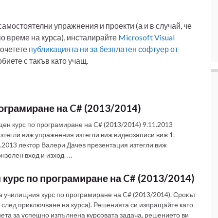
 самостоятелни упражнения и проекти (а и в случай, че
о време на курса), инсталирайте
Microsoft Visual
очетете
публикацията ни за безплатен софтуер от
обиете с такъв като учащ.
ограмиране на C# (2013/2014)
ен курс по програмиране на C# (2013/2014) 9.11.2013
зтегли виж упражнения изтегли виж видеозаписи виж 1.
.2013 лектор Валери Дачев презентация изтегли виж
онзолен вход и изход. …
 курс по програмиране на C# (2013/2014)
а училищния курс по програмиране на C# (2013/2014). Срокът
ци след приключване на курса). Решенията си изпращайте като
риета за успешно изпълнена курсовата задача, решението ви