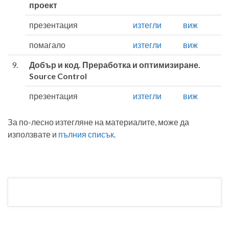
проект
презентация
изтегли
виж
помагало
изтегли
виж
9.
Добър и код. Преработка и оптимизиране.
Source Control
презентация
изтегли
виж
За по-лесно изтегляне на материалите, може да
използвате и
пълния списък
.