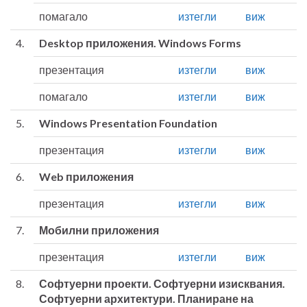
помагало
изтегли
виж
4.
Desktop приложения. Windows Forms
презентация
изтегли
виж
помагало
изтегли
виж
5.
Windows Presentation Foundation
презентация
изтегли
виж
6.
Web приложения
презентация
изтегли
виж
7.
Мобилни приложения
презентация
изтегли
виж
8.
Софтуерни проекти. Софтуерни изисквания.
Софтуерни архитектури. Планиране на