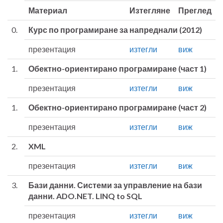
Материал
Изтегляне
Преглед
0.
Курс по програмиране за напреднали (2012)
презентация
изтегли
виж
1.
Обектно-ориентирано програмиране (част 1)
презентация
изтегли
виж
1.
Обектно-ориентирано програмиране (част 2)
презентация
изтегли
виж
2.
XML
презентация
изтегли
виж
3.
Бази данни. Системи за управление на бази
данни. ADO.NET. LINQ to SQL
презентация
изтегли
виж