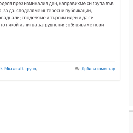
оделя през изминалия ден, направихме си група във
, за да: споделяме интересни публикации,
опаднали; споделяме и търсим идеи и да си
ато някой изпитва затруднения; обявяваме нови
ok
,
Microsoft
,
група
,
Добави коментар