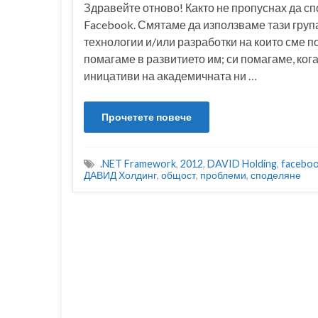
Здравейте отново! Както не пропуснах да сп
Facebook. Смятаме да използваме тази група
технологии и/или разработки на които сме п
помагаме в развитието им; си помагаме, ког
иницативи на академичната ни …
Прочетете повече
.NET Framework
,
2012
,
DAVID Holding
,
facebo
ДАВИД Холдинг
,
общост
,
проблеми
,
споделяне