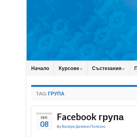
Начало
Курсове
Състезания
TAG:
ГРУПА
Facebook група
СЕП.
08
By
Валери Дачев
in
Полезно