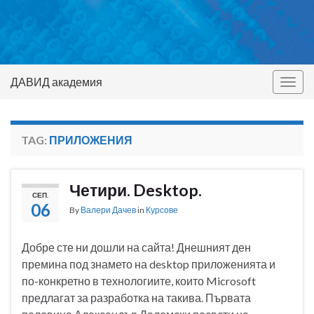
ДАВИД академия
Togg
navig
TAG:
ПРИЛОЖЕНИЯ
Четири. Desktop.
СЕП.
06
By
Валери Дачев
in
Курсове
Добре сте ни дошли на сайта! Днешният ден
премина под знамето на desktop приложенията и
по-конкретно в технологиите, които Microsoft
предлагат за разработка на такива. Първата