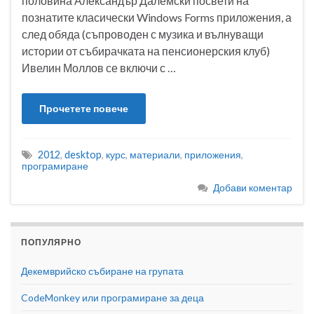
половина Александър Далемски посвети на
познатите класически Windows Forms приложения, а
след обяда (съпроводен с музика и вълнуващи
истории от събирачката на пенсионерския клуб)
Ивелин Моллов се включи с …
Прочетете повече
2012
,
desktop
,
курс
,
материали
,
приложения
,
програмиране
Добави коментар
ПОПУЛЯРНО
Декемврийско събиране на групата
CodeMonkey или програмиране за деца