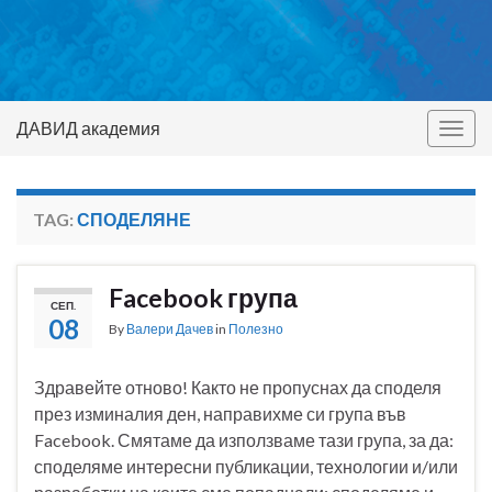
ДАВИД академия
Togg
navig
TAG:
СПОДЕЛЯНЕ
Facebook група
СЕП.
08
By
Валери Дачев
in
Полезно
Здравейте отново! Както не пропуснах да споделя
през изминалия ден, направихме си група във
Facebook. Смятаме да използваме тази група, за да:
споделяме интересни публикации, технологии и/или