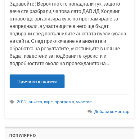
Здравейте! Вероятно сте попаднали тук, защото
вече сте разбрали, че това лято ДАВИД Холдинг
отново ще организира курс по програмиране за
напреднали, а участниците в него ще бъдат
подбрани сред попълнилите анкетата публикувана
на сайта. След приключване на анкетата и
обработка на резултатите, участниците в нея ще
бъдат известени за подбраните курсисти и
подробностите около на провеждането на …
Прочетете повече
2012
,
анкета
,
курс
,
програма
,
участие
Добави коментар
ПОПУЛЯРНО