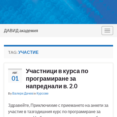
ДАВИД академия
Togg
navig
TAG:
УЧАСТИЕ
Участници в курса по
АВГ.
01
програмиране за
напреднали в. 2.0
By
Валери Дачев
in
Курсове
Здравейте, Приключихме с приемането на анкети за
участие в тазгодишния курс по програмиране за