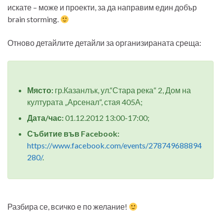
искате – може и проекти, за да направим един добър
brain storming.
Отново детайлите детайли за организираната среща:
Място:
гр.Казанлък, ул.“Стара река“ 2, Дом на
културата „Арсенал“, стая 405А;
Дата/час:
01.12.2012 13:00-17:00;
Събитие във Facebook:
https://www.facebook.com/events/278749688894
280/
.
Разбира се, всичко е по желание!