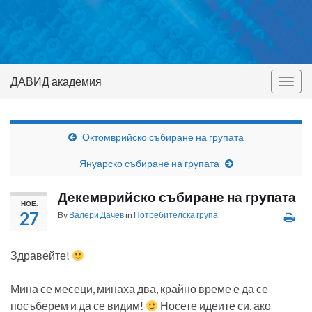
ДАВИД академия
Togg
navig
Октомврийско събиране на групата
Януарско събиране на групата
Декемврийско събиране на групата
НОЕ.
27
By
Валери Дачев
in
Потребителска група
Здравейте!
Мина се месеци, минаха два, крайно време е да се
посъберем и да се видим!
Носете идеите си, ако