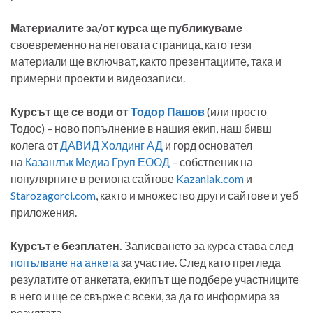
Материалите за/от курса ще публикуваме
своевременно на неговата страница, като тези
материали ще включват, както презентациите, така и
примерни проекти и видеозаписи.
Курсът ще се води от
Тодор Пашов
(или просто
Тодос) – ново попълнение в нашия екип, наш бивш
колега от
ДАВИД Холдинг АД
и горд основател
на
Казанлък Медиа Груп ЕООД
– собственик на
популярните в региона сайтове
Kazanlak.com
и
Starozagorci.com
, както и множество други сайтове и уеб
приложения.
Курсът е безплатен.
Записването за курса става след
попълване на анкета
за участие. След като прегледа
резулатите от анкетата, екипът ще подбере участниците
в него и ще се свърже с всеки, за да го информира за
резултата.