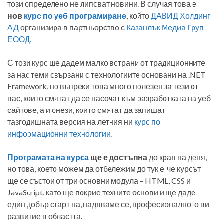
този определено не липсват новини. В случая това е
нов
курс по уеб програмиране
, който
ДАВИД Холдинг
АД
организира в партньорство с
Казанлък Медиа Груп
ЕООД.
С този курс ще дадем малко встрани от традиционните
за нас теми свързани с технологиите основани на .NET
Framework, но въпреки това много полезен за тези от
вас, които смятат да се насочат към разработката на уеб
сайтове, а и онези, които смятат да запишат
тазгодишната версия на летния ни
курс по
информационни технологии
.
Програмата на курса
ще е достъпна
до края на деня,
но това, което можем да отбележим до тук е, че курсът
ще се състои от три основни модула – HTML, CSS и
JavaScript, като ще покрие техните основи и ще даде
един добър старт на, надяваме се, професионалното ви
развитие в областта.