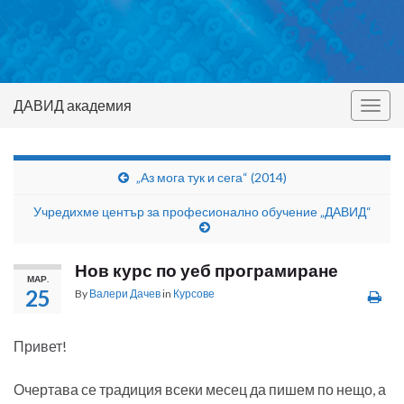
ДАВИД академия
Togg
navig
„Аз мога тук и сега“ (2014)
Учредихме център за професионално обучение „ДАВИД“
Нов курс по уеб програмиране
МАР.
25
By
Валери Дачев
in
Курсове
Привет!
Очертава се традиция всеки месец да пишем по нещо, а