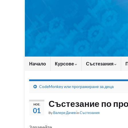
Начало
Курсове
Състезания
CodeMonkey или програмиране за деца
Състезание по пр
НОЕ.
01
By
Валери Дачев
in
Състезания
Здравейте,