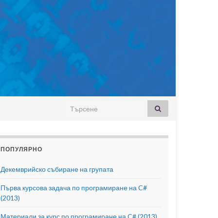
Search for:
ПОПУЛЯРНО
Декемврийско събиране на групата
Първа курсова задача по програмиране на C#
(2013)
Материали за курс по програмиране на C# (2013)