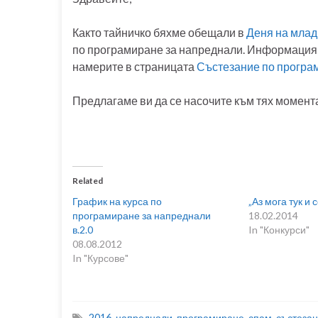
Както тайничко бяхме обещали в
Деня на млад
по програмиране за напреднали. Информация з
намерите в страницата
Състезание по програ
Предлагаме ви да се насочите към тях момента
Related
График на курса по
„Аз мога тук и 
програмиране за напреднали
18.02.2014
в.2.0
In "Конкурси"
08.08.2012
In "Курсове"
2016
,
напреднали
,
програмиране
,
спам
,
състеза