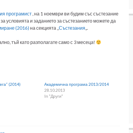
ия програмист
, на 1 ноември ви будим със състезание
а условията и заданието за състезанието можете да
миране (2016)
на секцията „
Състезания
„.
лно, тъй като разполагате само с 3 месеца!
сега“ (2014)
Академична програма 2013/2014
28.10.2013
In "Други"
ние