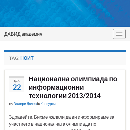
ДАВИД академия
Togg
navig
TAG:
НОИТ
Национална олимпиада по
ДЕК.
22
информационни
технологии 2013/2014
By
Валери Дачев
in
Конкурси
Здравейте, Бихме желали да ви информираме за
участието в националната олимпиада по