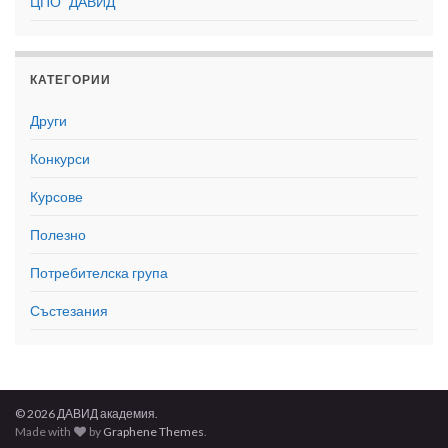
ЦПО "ДАВИД"
КАТЕГОРИИ
Други
Конкурси
Курсове
Полезно
Потребителска група
Състезания
© 2026 ДАВИД академия.
Made with
by
Graphene Themes
.