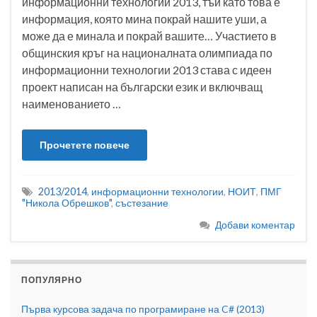
информационни технологии 2013, тъй като това е
информация, която мина покрай нашите уши, а
може да е минала и покрай вашите… Участието в
общинския кръг на националната олимпиада по
информационни технологии 2013 става с идеен
проект написан на български език и включващ
наименованието …
Прочетете повече
2013/2014
,
информационни технологии
,
НОИТ
,
ПМГ
"Никола Обрешков"
,
състезание
Добави коментар
ПОПУЛЯРНО
Първа курсова задача по програмиране на C# (2013)