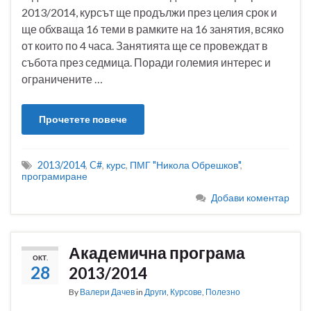
2013/2014, курсът ще продължи през целия срок и
ще обхваща 16 теми в рамките на 16 занятия, всяко
от които по 4 часа. Занятията ще се провеждат в
събота през седмица. Поради големия интерес и
ограничените …
Прочетете повече
2013/2014
,
C#
,
курс
,
ПМГ "Никола Обрешков"
,
програмиране
Добави коментар
Академична програма
ОКТ.
28
2013/2014
By
Валери Дачев
in
Други
,
Курсове
,
Полезно