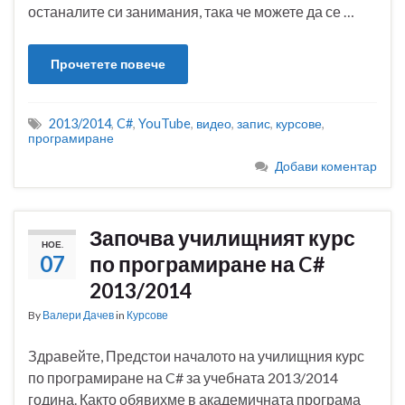
останалите си занимания, така че можете да се …
Прочетете повече
2013/2014
,
C#
,
YouTube
,
видео
,
запис
,
курсове
,
програмиране
Добави коментар
Започва училищният курс
НОЕ.
07
по програмиране на C#
2013/2014
By
Валери Дачев
in
Курсове
Здравейте, Предстои началото на училищния курс
по програмиране на C# за учебната 2013/2014
година. Както обявихме в академичната програма