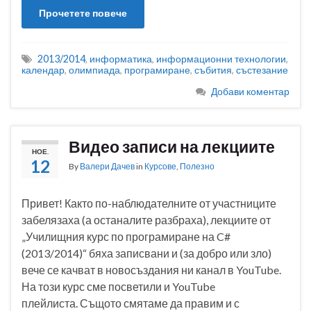
Прочетете повече
2013/2014
,
информатика
,
информационни технологии
,
календар
,
олимпиада
,
програмиране
,
събития
,
състезание
Добави коментар
Видео записи на лекциите
НОЕ.
12
By
Валери Дачев
in
Курсове
,
Полезно
Привет! Както по-наблюдателните от участниците
забелязаха (а останалите разбраха), лекциите от
„Училищния курс по програмиране на C#
(2013/2014)“ бяха записвани и (за добро или зло)
вече се качват в новосъздания ни канал в YouTube.
На този курс сме посветили и YouTube
плейлиста. Същото смятаме да правим и с