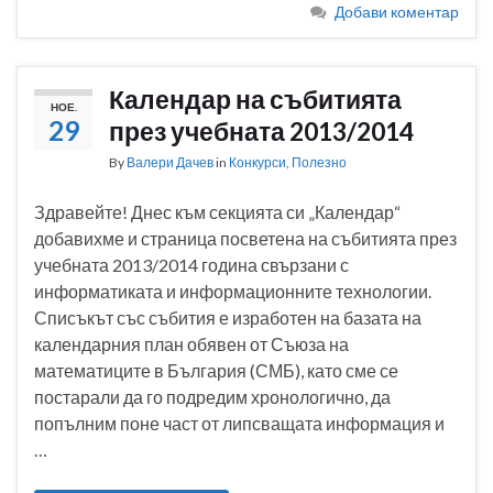
Добави коментар
Календар на събитията
НОЕ.
29
през учебната 2013/2014
By
Валери Дачев
in
Конкурси
,
Полезно
Здравейте! Днес към секцията си „Календар“
добавихме и страница посветена на събитията през
учебната 2013/2014 година свързани с
информатиката и информационните технологии.
Списъкът със събития е изработен на базата на
календарния план обявен от Съюза на
математиците в България (СМБ), като сме се
постарали да го подредим хронологично, да
попълним поне част от липсващата информация и
…