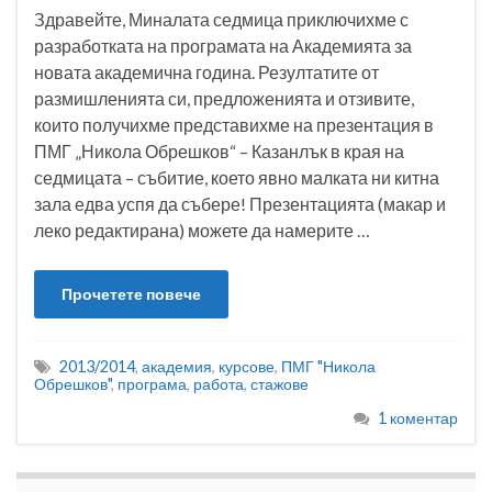
Здравейте, Миналата седмица приключихме с
разработката на програмата на Академията за
новата академична година. Резултатите от
размишленията си, предложенията и отзивите,
които получихме представихме на презентация в
ПМГ „Никола Обрешков“ – Казанлък в края на
седмицата – събитие, което явно малката ни китна
зала едва успя да събере! Презентацията (макар и
леко редактирана) можете да намерите …
Прочетете повече
2013/2014
,
академия
,
курсове
,
ПМГ "Никола
Обрешков"
,
програма
,
работа
,
стажове
1 коментар