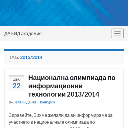
ДАВИД академия
Togg
navig
TAG:
2013/2014
Национална олимпиада по
ДЕК.
22
информационни
технологии 2013/2014
By
Валери Дачев
in
Конкурси
Здравейте, Бихме желали да ви информираме за
участието в националната олимпиада по