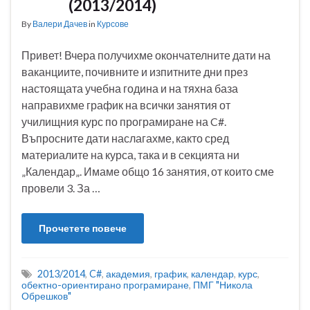
(2013/2014)
By
Валери Дачев
in
Курсове
Привет! Вчера получихме окончателните дати на
ваканциите, почивните и изпитните дни през
настоящата учебна година и на тяхна база
направихме график на всички занятия от
училищния курс по програмиране на C#.
Въпросните дати наслагахме, както сред
материалите на курса, така и в секцията ни
„Календар„. Имаме общо 16 занятия, от които сме
провели 3. За …
Прочетете повече
2013/2014
,
C#
,
академия
,
график
,
календар
,
курс
,
обектно-ориентирано програмиране
,
ПМГ "Никола
Обрешков"