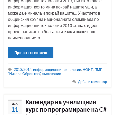
информационни технологии 2013, тъй като това е
информация, която мина покрай нашите уши, а
може да е минала и покрай вашите… Участието в
общинския кръг на националната олимпиада по
информационни технологии 2013 става с идеен
проект написан на български език и включващ
наименованието …
Прочетете повече
2013/2014
,
информационни технологии
,
НОИТ
,
ПМГ
"Никола Обрешков"
,
състезание
Добави коментар
Календар на училищния
ДЕК.
11
курс по програмиране на C#