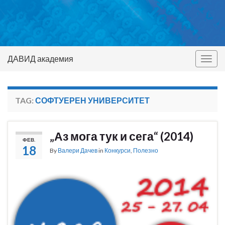
ДАВИД академия
Togg
navig
TAG:
СОФТУЕРЕН УНИВЕРСИТЕТ
„Аз мога тук и сега“ (2014)
ФЕВ.
18
By
Валери Дачев
in
Конкурси
,
Полезно