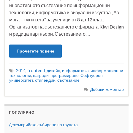
иновативното състезание по информационни
технологии, информатика и визуални изкуства „Аз
мога – тук и сега“ за ученици от 8 до 12 клас.
Организатор на състезанието е фирмата Kiwi Design
и редица партньори. Състезанието …
Прочетете повече
2014
,
frontend
,
дизайн
,
информатика
,
информационни
технологии
,
награди
,
програмиране
,
Софтуерен
университет
,
стипендии
,
състезание
Добави коментар
ПОПУЛЯРНО
Декемврийско събиране на групата