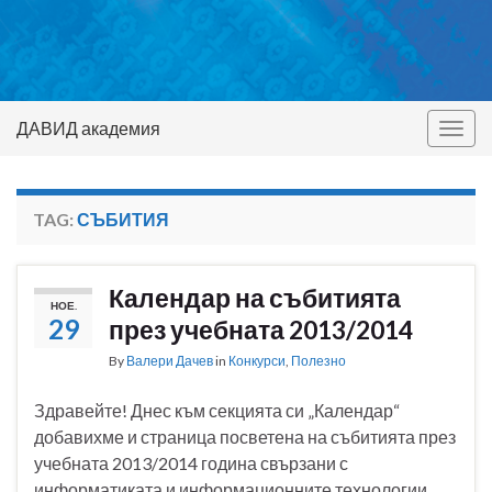
ДАВИД академия
Togg
navig
TAG:
СЪБИТИЯ
Календар на събитията
НОЕ.
29
през учебната 2013/2014
By
Валери Дачев
in
Конкурси
,
Полезно
Здравейте! Днес към секцията си „Календар“
добавихме и страница посветена на събитията през
учебната 2013/2014 година свързани с
информатиката и информационните технологии.