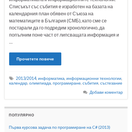
Списъкът със събития е изработен на базата на
календарния план обявен от Съюза на
математиците в България (СМБ), като сме се
постарали да го подредим хронологично, да
попълним поне част от липсващата информация и
…
Прочетете повече
2013/2014
,
информатика
,
информационни технологии
,
календар
,
олимпиада
,
програмиране
,
събития
,
състезание
Добави коментар
ПОПУЛЯРНО
Първа курсова задача по програмиране на C# (2013)