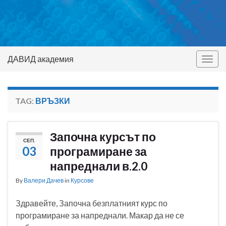
ДАВИД академия
Togg
navig
TAG:
ВРЪЗКИ
Започна курсът по
СЕП.
03
програмиране за
напреднали в.2.0
By
Валери Дачев
in
Курсове
Здравейте, Започна безплатният курс по
програмиране за напреднали. Макар да не се