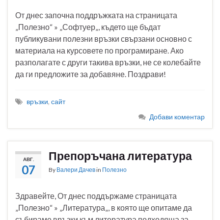
От днес започна поддръжката на страницата
„Полезно“ » „Софтуер„, където ще бъдат
публикувани полезни връзки свързани основно с
материала на курсовете по програмиране. Ако
разполагате с други такива връзки, не се колебайте
да ги предложите за добавяне. Поздрави!
връзки
,
сайт
Добави коментар
Препоръчана литература
АВГ.
07
By
Валери Дачев
in
Полезно
Здравейте, От днес поддържаме страницата
„Полезно“ » „Литература„, в която ще опитаме да
събираме връзки към литература подходяща за