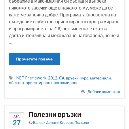
събрахме в максималния си състав и въпреки
няколкото засечки още в началото му, може да се
каже, че започна добре. Програмата (посветена на
въведение в обектно-ориентираното програмиране
и програмирането на C#) несъмнено се оказва
доста интензивна и меко казано натоварена, но не и
…
Прочетете повече
.NET Framework
,
2012
,
C#
,
връзки
,
курс
,
материали
,
обектно-ориентирано програмиране
Добави коментар
Полезни връзки
АВГ.
27
By
Валери Дачев
in
Курсове
,
Полезно