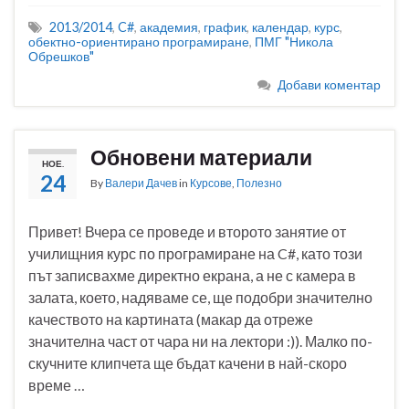
2013/2014
,
C#
,
академия
,
график
,
календар
,
курс
,
обектно-ориентирано програмиране
,
ПМГ "Никола
Обрешков"
Добави коментар
Обновени материали
НОЕ.
24
By
Валери Дачев
in
Курсове
,
Полезно
Привет! Вчера се проведе и второто занятие от
училищния курс по програмиране на C#, като този
път записвахме директно екрана, а не с камера в
залата, което, надяваме се, ще подобри значително
качеството на картината (макар да отреже
значителна част от чара ни на лектори :)). Малко по-
скучните клипчета ще бъдат качени в най-скоро
време …