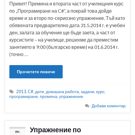
Привет! Премина и втората част от училищния курс
по „Програмиране на C#“, а покрай това дойде
време и за второ по-сериозно упражнение. Тъй като
обявената предварително дата 31.5.2014 г. е учебен
ден, залата за обучение ще бъде заета, а част от
курсистите – на училище, решихме да преместим
занятието в 9:00 (българско време) на 01.6.2014 г.
(точно …
Прочетете повече
2013
,
C#
,
дати
,
домашна работа
,
задачи
,
курс
,
програмиране
,
промяна
,
упражнение
Добави коментар
Упражнение по
ЯН.