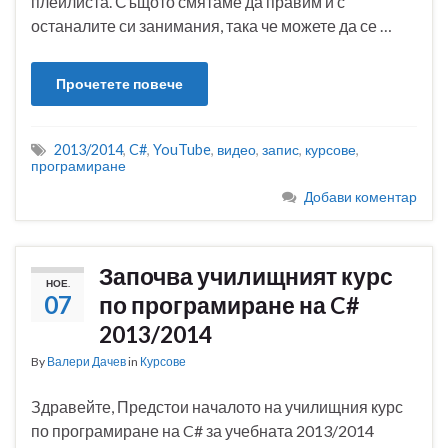
плейлиста. Същото смятаме да правим и с
останалите си занимания, така че можете да се …
Прочетете повече
2013/2014
,
C#
,
YouTube
,
видео
,
запис
,
курсове
,
програмиране
Добави коментар
Започва училищният курс
НОЕ.
07
по програмиране на C#
2013/2014
By
Валери Дачев
in
Курсове
Здравейте, Предстои началото на училищния курс
по програмиране на C# за учебната 2013/2014