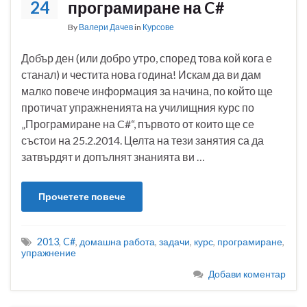
24
програмиране на C#
By
Валери Дачев
in
Курсове
Добър ден (или добро утро, според това кой кога е
станал) и честита нова година! Искам да ви дам
малко повече информация за начина, по който ще
протичат упражненията на училищния курс по
„Програмиране на C#“, първото от които ще се
състои на 25.2.2014. Целта на тези занятия са да
затвърдят и допълнят знанията ви …
Прочетете повече
2013
,
C#
,
домашна работа
,
задачи
,
курс
,
програмиране
,
упражнение
Добави коментар