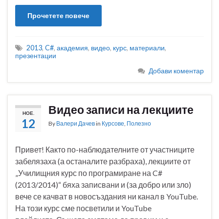
Прочетете повече
2013
,
C#
,
академия
,
видео
,
курс
,
материали
,
презентации
Добави коментар
Видео записи на лекциите
НОЕ.
12
By
Валери Дачев
in
Курсове
,
Полезно
Привет! Както по-наблюдателните от участниците
забелязаха (а останалите разбраха), лекциите от
„Училищния курс по програмиране на C#
(2013/2014)“ бяха записвани и (за добро или зло)
вече се качват в новосъздания ни канал в YouTube.
На този курс сме посветили и YouTube