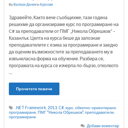
By
Валери Дачев
in
Курсове
Здравейте, Както вече съобщихме, тази година
решихме да организираме курс по програмиране на
C# за преподаватели от ПМГ „Никола Обрешков“ –
Казанлък. Целта на курса беше да запознае
преподавателите с езика за програмиране и заедно
да оценим възможностите за преподаването му в
извънкласна форма на обучение. Разбира се,
програмата на курса се изчерпа по-бързо, отколкото
…
Прочетете повече
.NET Framework
,
2013
,
C#
,
курс
,
обектно-ориентирано
програмиране
,
ПМГ "Никола Обрешков"
,
преподаватели
,
програмиране
Добави коментар