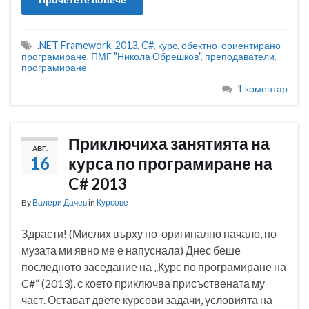
.NET Framework
,
2013
,
C#
,
курс
,
обектно-ориентирано
програмиране
,
ПМГ "Никола Обрешков"
,
преподаватели
,
програмиране
1 коментар
Приключиха занятията на
АВГ.
16
курса по програмиране на
C# 2013
By
Валери Дачев
in
Курсове
Здрасти! (Мислих върху по-оригинално начало, но
музата ми явно ме е напуснала) Днес беше
последното заседание на „Курс по програмиране на
C#“ (2013), с което приключва присъствената му
част. Остават двете курсови задачи, условията на