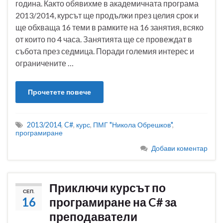
година. Както обявихме в академичната програма
2013/2014, курсът ще продължи през целия срок и
ще обхваща 16 теми в рамките на 16 занятия, всяко
от които по 4 часа. Занятията ще се провеждат в
събота през седмица. Поради големия интерес и
ограничените …
Прочетете повече
2013/2014
,
C#
,
курс
,
ПМГ "Никола Обрешков"
,
програмиране
Добави коментар
Приключи курсът по
СЕП.
16
програмиране на C# за
преподаватели