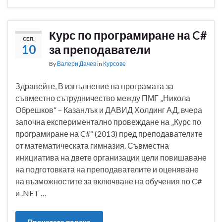
Курс по програмиране на C#
СЕП.
10
за преподаватели
By
Валери Дачев
in
Курсове
Здравейте, В изпълнение на програмата за
съвместно сътрудничество между ПМГ „Никола
Обрешков“ – Казанлък и ДАВИД Холдинг АД, вчера
започна експериментално провеждане на „Курс по
програмиране на C#“ (2013) пред преподавателите
от математическата гимназия. Съвместна
инициатива на двете организации цели повишаване
на подготовката на преподавателите и оценяване
на възможностите за включване на обучения по C#
и .NET …
Прочетете повече