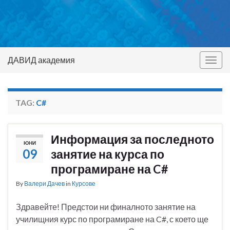
ДАВИД академия
Togg
navig
TAG:
C#
Информация за последното
ЮНИ
09
занятие на курса по
програмиране на C#
By
Валери Дачев
in
Курсове
Здравейте! Предстои ни финалното занятие на
училищния курс по програмиране на C#, с което ще