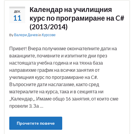
Календар на училищния
ДЕК.
11
курс по програмиране на C#
(2013/2014)
By
Валери Дачев
in
Курсове
Привет! Вчера получихме окончателните дати на
ваканциите, почивните и изпитните дни през
настоящата учебна година и на тяхна база
направихме график на всички занятия от
училищния курс по програмиране на C#.
Въпросните дати наслагахме, както сред
материалите на курса, така и в секцията ни
„Календар„. Имаме общо 16 занятия, от които сме
провели 3. За …
Прочетете повече