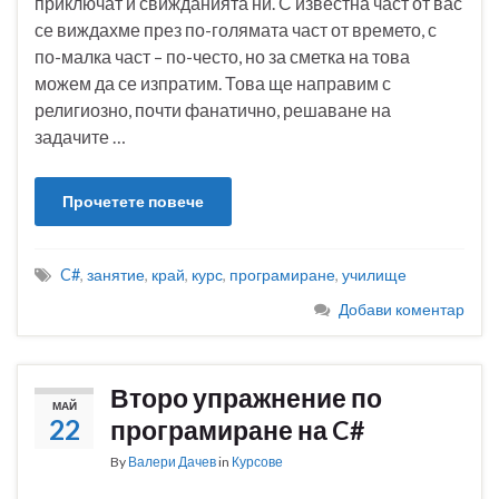
приключат и свижданията ни. С известна част от вас
се виждахме през по-голямата част от времето, с
по-малка част – по-често, но за сметка на това
можем да се изпратим. Това ще направим с
религиозно, почти фанатично, решаване на
задачите …
Прочетете повече
C#
,
занятие
,
край
,
курс
,
програмиране
,
училище
Добави коментар
Второ упражнение по
МАЙ
22
програмиране на C#
By
Валери Дачев
in
Курсове