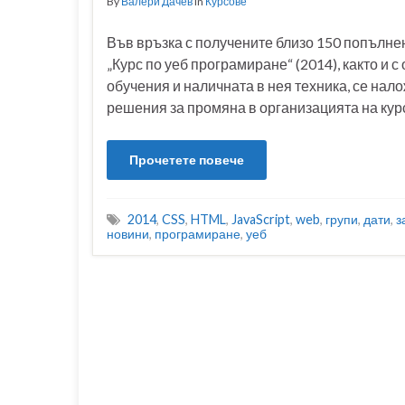
By
Валери Дачев
in
Курсове
Във връзка с получените близо 150 попълнен
„Курс по уеб програмиране“ (2014), както и 
обучения и наличната в нея техника, се нал
решения за промяна в организацията на кур
Прочетете повече
2014
,
CSS
,
HTML
,
JavaScript
,
web
,
групи
,
дати
,
з
новини
,
програмиране
,
уеб