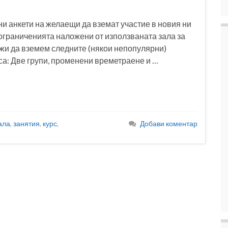
и анкети на желаещи да вземат участие в новия ни
с ограниченията наложени от използваната зала за
ожи да вземем следните (някои непопулярни)
са: Две групи, променени времетраене и …
ала
,
занятия
,
курс
,
Добави коментар