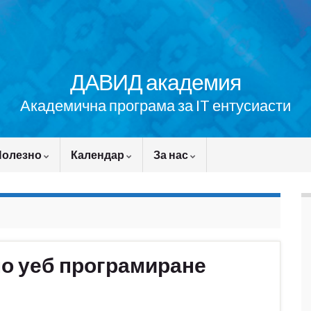
ДАВИД академия
Академична програма за IT ентусиасти
Полезно
Календар
За нас
по уеб програмиране