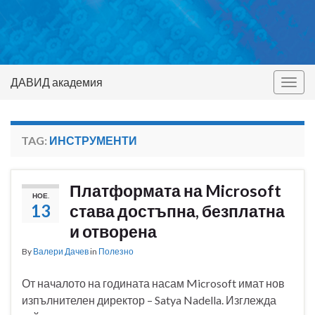
ДАВИД академия
Togg
navig
TAG:
ИНСТРУМЕНТИ
Платформата на Microsoft
НОЕ.
13
става достъпна, безплатна
и отворена
By
Валери Дачев
in
Полезно
От началото на годината насам Microsoft имат нов
изпълнителен директор – Satya Nadella. Изглежда