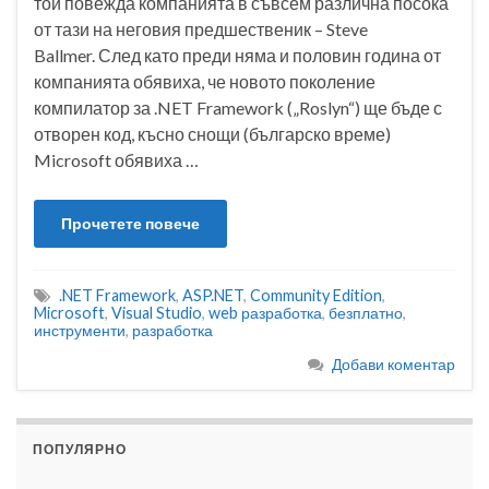
той повежда компанията в съвсем различна посока
от тази на неговия предшественик – Steve
Ballmer. След като преди няма и половин година от
компанията обявиха, че новото поколение
компилатор за .NET Framework („Roslyn“) ще бъде с
отворен код, късно снощи (българско време)
Microsoft обявиха …
Прочетете повече
.NET Framework
,
ASP.NET
,
Community Edition
,
Microsoft
,
Visual Studio
,
web разработка
,
безплатно
,
инструменти
,
разработка
Добави коментар
ПОПУЛЯРНО