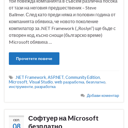
той повежда компанията в съвсем различна посока
от тази на неговия предшественик – Steve
Ballmer. След като преди няма и половин година от
компанията обявиха, че новото поколение
компилатор за .NET Framework („Roslyn“) ще бъде с
отворен код, късно снощи (българско време)
Microsoft обявиха …
Прочетете повече
.NET Framework
,
ASP.NET
,
Community Edition
,
Microsoft
,
Visual Studio
,
web разработка
,
безплатно
,
инструменти
,
разработка
Добави коментар
Софтуер на Microsoft
СЕП.
08
безплатно