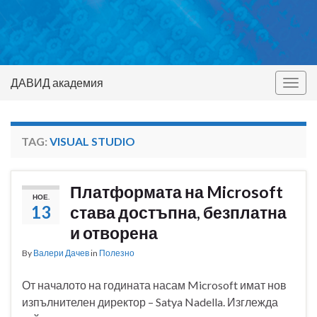
ДАВИД академия
Togg
navig
TAG:
VISUAL STUDIO
Платформата на Microsoft
НОЕ.
13
става достъпна, безплатна
и отворена
By
Валери Дачев
in
Полезно
От началото на годината насам Microsoft имат нов
изпълнителен директор – Satya Nadella. Изглежда