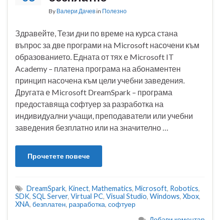
By
Валери Дачев
in
Полезно
Здравейте, Тези дни по време на курса стана
въпрос за две програми на Microsoft насочени към
образованието. Едната от тях е Microsoft IT
Academy – платена програма на абонаментен
принцип насочена към цели учебни заведения.
Другата е Microsoft DreamSpark – програма
предоставяща софтуер за разработка на
индивидуални учащи, преподаватели или учебни
заведения безплатно или на значително …
Прочетете повече
DreamSpark
,
Kinect
,
Mathematics
,
Microsoft
,
Robotics
,
SDK
,
SQL Server
,
Virtual PC
,
Visual Studio
,
Windows
,
Xbox
,
XNA
,
безплатен
,
разработка
,
софтуер
Добави коментар