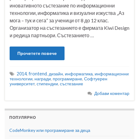
иновативното състезание по информационни
технологии, информатика и визуални изкуства „Аз
мога – тук и сега“ за ученици от 8 до 12 клас.
Организатор на състезанието е фирмата Kiwi Design
и редица партньори. Състезанието …
Прочетете повече
2014
,
frontend
,
дизайн
,
информатика
,
информационни
технологии
,
награди
,
програмиране
,
Софтуерен
университет
,
стипендии
,
състезание
Добави коментар
ПОПУЛЯРНО
CodeMonkey или програмиране за деца