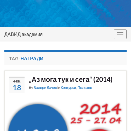
ДАВИД академия
Togg
navig
TAG:
НАГРАДИ
„Аз мога тук и сега“ (2014)
ФЕВ.
18
By
Валери Дачев
in
Конкурси
,
Полезно