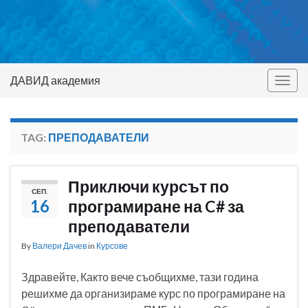
ДАВИД академия
Togg
navig
TAG:
ПРЕПОДАВАТЕЛИ
Приключи курсът по
СЕП.
16
програмиране на C# за
преподаватели
By
Валери Дачев
in
Курсове
Здравейте, Както вече съобщихме, тази година
решихме да организираме курс по програмиране на