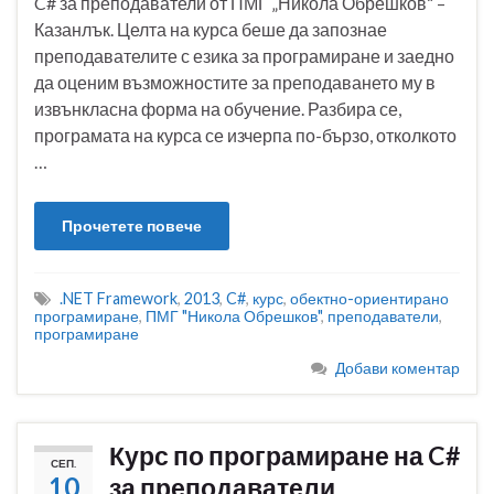
C# за преподаватели от ПМГ „Никола Обрешков“ –
Казанлък. Целта на курса беше да запознае
преподавателите с езика за програмиране и заедно
да оценим възможностите за преподаването му в
извънкласна форма на обучение. Разбира се,
програмата на курса се изчерпа по-бързо, отколкото
…
Прочетете повече
.NET Framework
,
2013
,
C#
,
курс
,
обектно-ориентирано
програмиране
,
ПМГ "Никола Обрешков"
,
преподаватели
,
програмиране
Добави коментар
Курс по програмиране на C#
СЕП.
10
за преподаватели