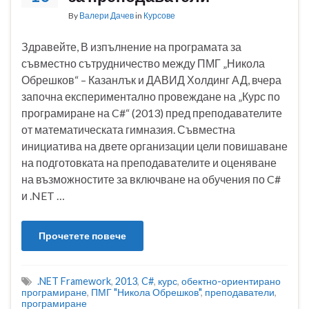
By
Валери Дачев
in
Курсове
Здравейте, В изпълнение на програмата за
съвместно сътрудничество между ПМГ „Никола
Обрешков“ – Казанлък и ДАВИД Холдинг АД, вчера
започна експериментално провеждане на „Курс по
програмиране на C#“ (2013) пред преподавателите
от математическата гимназия. Съвместна
инициатива на двете организации цели повишаване
на подготовката на преподавателите и оценяване
на възможностите за включване на обучения по C#
и .NET …
Прочетете повече
.NET Framework
,
2013
,
C#
,
курс
,
обектно-ориентирано
програмиране
,
ПМГ "Никола Обрешков"
,
преподаватели
,
програмиране