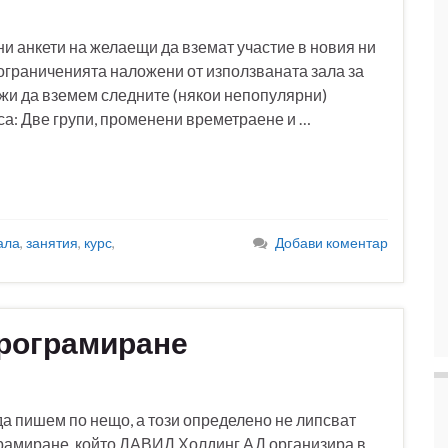
и анкети на желаещи да вземат участие в новия ни
с ограниченията наложени от използваната зала за
ожи да вземем следните (някои непопулярни)
са: Две групи, променени времетраене и …
ала
,
занятия
,
курс
,
Добави коментар
програмиране
да пишем по нещо, а този определено не липсват
ограмиране, който ДАВИД Холдинг АД организира в