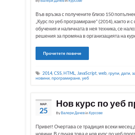
By
Валери Дачев
in
Курсове
Във връзка с получените близо 150 попълнен
„Курс по уеб програмиране“ (2014), както и 
обучения и наличната в нея техника, се нал
решения за промяна в организацията на кур
Прочетете повече
2014
,
CSS
,
HTML
,
JavaScript
,
web
,
групи
,
дати
,
з
новини
,
програмиране
,
уеб
Нов курс по уеб 
МАР.
25
By
Валери Дачев
in
Курсове
Привет! Очертава се традиция всеки месец 
новини. В случая това е нов курс по уеб пр