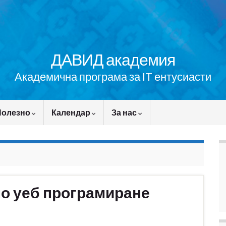
ДАВИД академия
Академична програма за IT ентусиасти
Полезно
Календар
За нас
по уеб програмиране