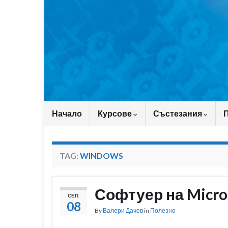
Начало
Курсове
Състезания
TAG:
WINDOWS
Софтуер на Micro
СЕП.
08
By
Валери Дачев
in
Полезно