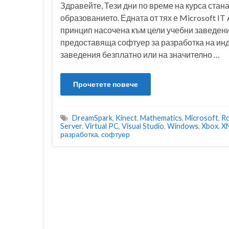
Здравейте, Тези дни по време на курса стан
образованието. Едната от тях е Microsoft I
принцип насочена към цели учебни заведени
предоставяща софтуер за разработка на ин
заведения безплатно или на значително …
Прочетете повече
DreamSpark
,
Kinect
,
Mathematics
,
Microsoft
,
Ro
Server
,
Virtual PC
,
Visual Studio
,
Windows
,
Xbox
,
X
разработка
,
софтуер