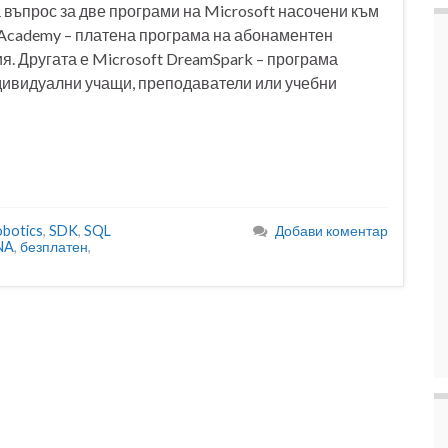
а въпрос за две програми на Microsoft насочени към
T Academy – платена програма на абонаментен
я. Другата е Microsoft DreamSpark – програма
дивидуални учащи, преподаватели или учебни
botics
,
SDK
,
SQL
Добави коментар
NA
,
безплатен
,