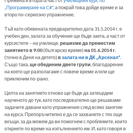
Премина и втората част от
училищния курс по
„Програмиране на C#“
, а покрай това дойде време и за
второ по-сериозно упражнение.
Тъй като обявената предварително дата 31.5.2014 г. е
учебен ден, залата за обучение ще бъде заета, а част от
курсистите – на училище,
решихме да преместим
занятието в 9:00
(българско време)
на 01.6.2014 г.
(точно в Деня на детето)
в
залата ни в ДК „Арсенал“
.
Също така,
ще обединим двете групи
, благодарение
на което ще разполагаме с повече време и/или ще
приключим по-рано.
Целта на занятието отново ще бъде да затвърдим
наученото до тук, като последователно ще решаваме
задачите давани като упражнения след всяко занятие
на курса. Препоръчително е да се захванете с тях още
вкъщи, за да можем да ви помогнем с проблемите, които
откриете по време на изпълнението им. И, като говоря в