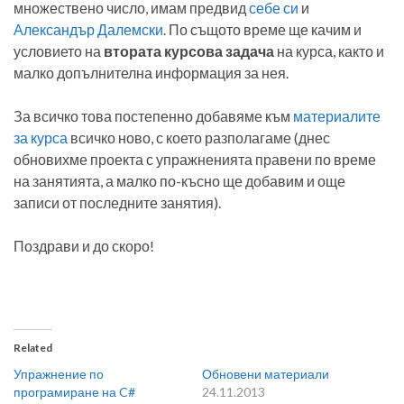
множествено число, имам предвид
себе си
и
Александър Далемски
. По същото време ще качим и
условието на
втората курсова задача
на курса, както и
малко допълнителна информация за нея.
За всичко това постепенно добавяме към
материалите
за курса
всичко ново, с което разполагаме (днес
обновихме проекта с упражненията правени по време
на занятията, а малко по-късно ще добавим и още
записи от последните занятия).
Поздрави и до скоро!
Related
Упражнение по
Обновени материали
програмиране на C#
24.11.2013