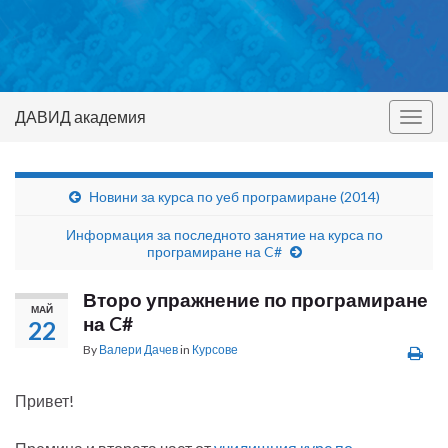
ДАВИД академия
Togg
navig
Новини за курса по уеб програмиране (2014)
Информация за последното занятие на курса по
програмиране на C#
Второ упражнение по програмиране
МАЙ
на C#
22
By
Валери Дачев
in
Курсове
Привет!