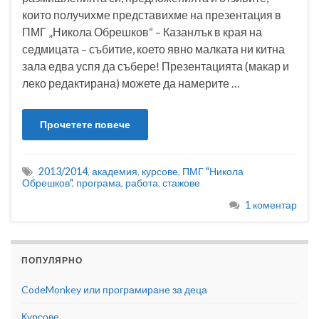
които получихме представихме на презентация в
ПМГ „Никола Обрешков“ – Казанлък в края на
седмицата – събитие, което явно малката ни китна
зала едва успя да събере! Презентацията (макар и
леко редактирана) можете да намерите …
Прочетете повече
2013/2014
,
академия
,
курсове
,
ПМГ "Никола
Обрешков"
,
програма
,
работа
,
стажове
1 коментар
ПОПУЛЯРНО
CodeMonkey или програмиране за деца
Курсове