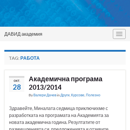
ДАВИД академия
Togg
navig
TAG:
РАБОТА
Академична програма
ОКТ.
28
2013/2014
By
Валери Дачев
in
Други
,
Курсове
,
Полезно
Здравейте, Миналата седмица приключихме с
разработката на програмата на Академията за
новата академична година. Резултатите от
размишленията си, предложенията и отзивите,