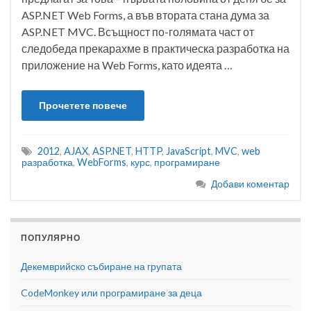
ASP.NET Web Forms, а във втората стана дума за
ASP.NET MVC. Всъщност по-голямата част от
следобеда прекарахме в практическа разработка на
приложение на Web Forms, като идеята …
Прочетете повече
2012
,
AJAX
,
ASP.NET
,
HTTP
,
JavaScript
,
MVC
,
web
разработка
,
WebForms
,
курс
,
програмиране
Добави коментар
ПОПУЛЯРНО
Декемврийско събиране на групата
CodeMonkey или програмиране за деца