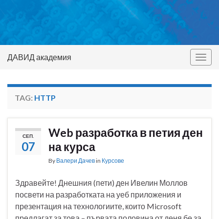
ДАВИД академия
Togg
navig
TAG:
HTTP
Web разработка в петия ден
СЕП.
07
на курса
By
Валери Дачев
in
Курсове
Здравейте! Днешния (пети) ден Ивелин Моллов
посвети на разработката на уеб приложения и
презентация на технологиите, които Microsoft
предлагат за това – първата половина от деня бе за