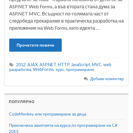
ASP.NET Web Forms, а във втората стана дума за
ASP.NET MVC. Всъщност по-голямата част от
следобеда прекарахме в практическа разработка на
приложение на Web Forms, като идеята …
Прочетете повече
2012
,
AJAX
,
ASP.NET
,
HTTP
,
JavaScript
,
MVC
,
web
разработка
,
WebForms
,
курс
,
програмиране
Добави коментар
ПОПУЛЯРНО
CodeMonkey или програмиране за деца
Приключиха занятията на курса по програмиране на C#
2013