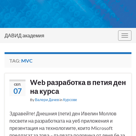
ДАВИД академия
Togg
navig
TAG:
MVC
Web разработка в петия ден
СЕП.
07
на курса
By
Валери Дачев
in
Курсове
Здравейте! Днешния (пети) ден Ивелин Моллов
посвети на разработката на уеб приложения и
презентация на технологиите, които Microsoft
предлагат за това – първата половина от деня бе за