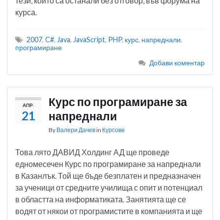
тези, които са останали без отговор, във форума на
курса.
2007
,
C#
,
Java
,
JavaScript
,
PHP
,
курс
,
напреднали
,
програмиране
Добави коментар
Курс по програмиране за
АПР.
21
напреднали
By
Валери Дачев
in
Курсове
Това лято ДАВИД Холдинг АД ще проведе
едномесечен Курс по програмиране за напреднали
в Казанлък. Той ще бъде безплатен и предназначен
за ученици от средните училища с опит и потенциал
в областта на информатиката. Занятията ще се
водят от някои от програмистите в компанията и ще