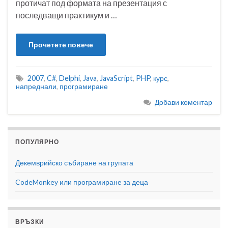
протичат под формата на презентация с
последващи практикум и …
Прочетете повече
2007
,
C#
,
Delphi
,
Java
,
JavaScript
,
PHP
,
курс
,
напреднали
,
програмиране
Добави коментар
ПОПУЛЯРНО
Декемврийско събиране на групата
CodeMonkey или програмиране за деца
ВРЪЗКИ