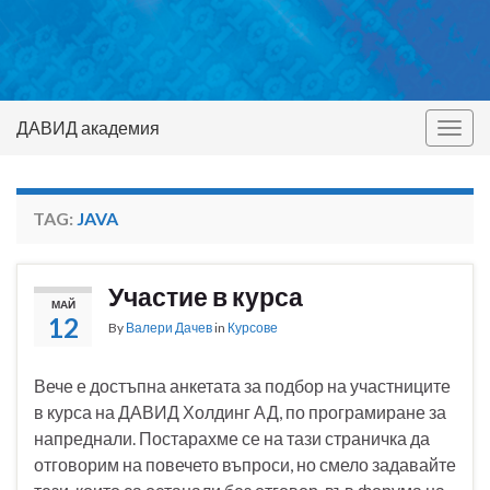
ДАВИД академия
Togg
navig
TAG:
JAVA
Участие в курса
МАЙ
12
By
Валери Дачев
in
Курсове
Вече е достъпна анкетата за подбор на участниците
в курса на ДАВИД Холдинг АД, по програмиране за
напреднали. Постарахме се на тази страничка да
отговорим на повечето въпроси, но смело задавайте