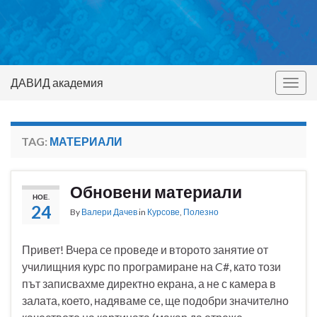
ДАВИД академия
Togg
navig
TAG:
МАТЕРИАЛИ
Обновени материали
НОЕ.
24
By
Валери Дачев
in
Курсове
,
Полезно
Привет! Вчера се проведе и второто занятие от
училищния курс по програмиране на C#, като този
път записвахме директно екрана, а не с камера в
залата, което, надяваме се, ще подобри значително