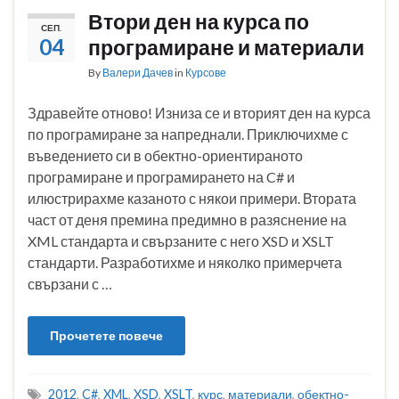
Втори ден на курса по
СЕП.
04
програмиране и материали
By
Валери Дачев
in
Курсове
Здравейте отново! Изниза се и вторият ден на курса
по програмиране за напреднали. Приключихме с
въведението си в обектно-ориентираното
програмиране и програмирането на C# и
илюстрирахме казаното с някои примери. Втората
част от деня премина предимно в разяснение на
XML стандарта и свързаните с него XSD и XSLT
стандарти. Разработихме и няколко примерчета
свързани с …
Прочетете повече
2012
,
C#
,
XML
,
XSD
,
XSLT
,
курс
,
материали
,
обектно-