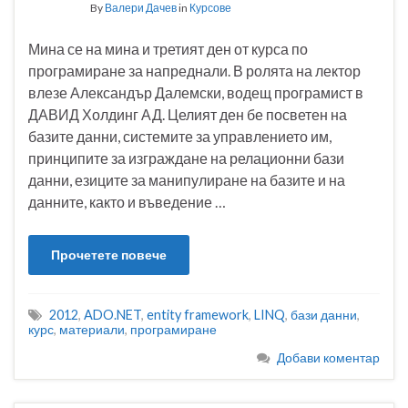
By
Валери Дачев
in
Курсове
Мина се на мина и третият ден от курса по
програмиране за напреднали. В ролята на лектор
влезе Александър Далемски, водещ програмист в
ДАВИД Холдинг АД. Целият ден бе посветен на
базите данни, системите за управлението им,
принципите за изграждане на релационни бази
данни, езиците за манипулиране на базите и на
данните, както и въведение …
Прочетете повече
2012
,
ADO.NET
,
entity framework
,
LINQ
,
бази данни
,
курс
,
материали
,
програмиране
Добави коментар