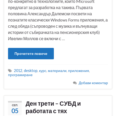
по-конкретно в технологиите, които Microsoft
предлагат за разработка на такива. Първата
половина Александър Далемски посвети на
познатите класически Windows Forms приложения, а
след обяда (съпроводен с музика и вълнуващи
истории от събирачката на пенсионерския клуб)
Ивелин Моллов се включи с …
Прочетете повече
2012
,
desktop
,
курс
,
материали
,
приложения
,
програмиране
Добави коментар
Ден трети – СУБД и
СЕП.
05
работата с тях