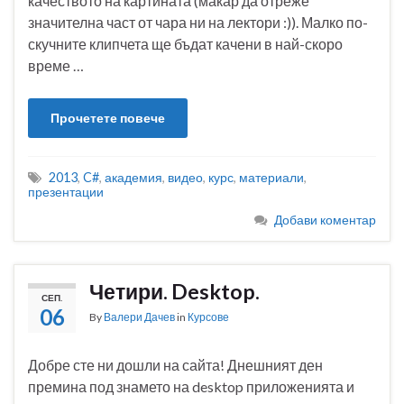
качеството на картината (макар да отреже
значителна част от чара ни на лектори :)). Малко по-
скучните клипчета ще бъдат качени в най-скоро
време …
Прочетете повече
2013
,
C#
,
академия
,
видео
,
курс
,
материали
,
презентации
Добави коментар
Четири. Desktop.
СЕП.
06
By
Валери Дачев
in
Курсове
Добре сте ни дошли на сайта! Днешният ден
премина под знамето на desktop приложенията и