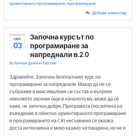
ориентирано програмиране
,
програмиране
Добави коментар
Започна курсът по
СЕП.
03
програмиране за
напреднали в.2.0
By
Валери Дачев
in
Курсове
Здравейте, Започна безплатният курс по
програмиране за напреднали. Макар да не се
събрахме в максималния си състав и въпреки
няколкото засечки още в началото му, може да се
каже, че започна добре. Програмата (посветена на
въведение в обектно-ориентираното програмиране
и програмирането на C#) несъмнено се оказва
доста интензивна и меко казано натоварена, но не и
…