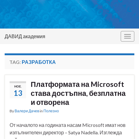
ДАВИД академия
Togg
navig
TAG:
РАЗРАБОТКА
Платформата на Microsoft
НОЕ.
13
става достъпна, безплатна
и отворена
By
Валери Дачев
in
Полезно
От началото на годината насам Microsoft имат нов
изпълнителен директор – Satya Nadella. Изглежда