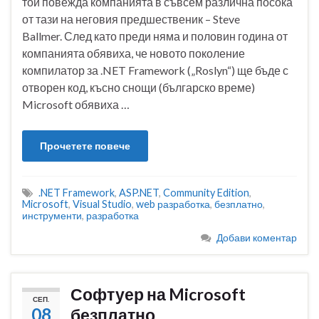
той повежда компанията в съвсем различна посока
от тази на неговия предшественик – Steve
Ballmer. След като преди няма и половин година от
компанията обявиха, че новото поколение
компилатор за .NET Framework („Roslyn“) ще бъде с
отворен код, късно снощи (българско време)
Microsoft обявиха …
Прочетете повече
.NET Framework
,
ASP.NET
,
Community Edition
,
Microsoft
,
Visual Studio
,
web разработка
,
безплатно
,
инструменти
,
разработка
Добави коментар
Софтуер на Microsoft
СЕП.
08
безплатно