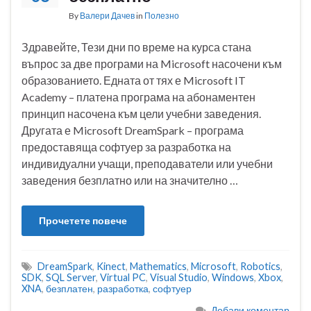
By
Валери Дачев
in
Полезно
Здравейте, Тези дни по време на курса стана
въпрос за две програми на Microsoft насочени към
образованието. Едната от тях е Microsoft IT
Academy – платена програма на абонаментен
принцип насочена към цели учебни заведения.
Другата е Microsoft DreamSpark – програма
предоставяща софтуер за разработка на
индивидуални учащи, преподаватели или учебни
заведения безплатно или на значително …
Прочетете повече
DreamSpark
,
Kinect
,
Mathematics
,
Microsoft
,
Robotics
,
SDK
,
SQL Server
,
Virtual PC
,
Visual Studio
,
Windows
,
Xbox
,
XNA
,
безплатен
,
разработка
,
софтуер
Добави коментар