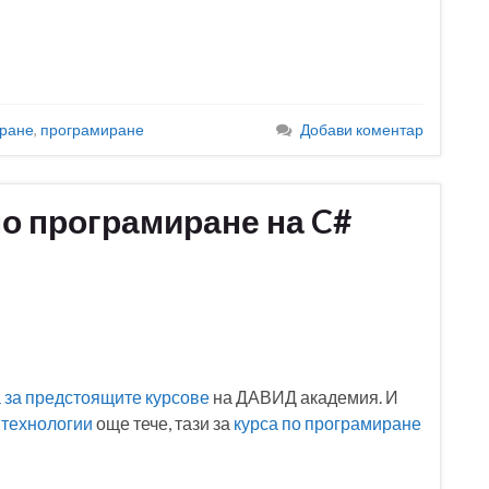
иране
,
програмиране
Добави коментар
по програмиране на C#
 за предстоящите курсове
на ДАВИД академия. И
 технологии
още тече, тази за
курса по програмиране