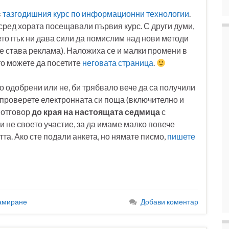
в
тазгодишния курс по информационни технологии
.
 сред хората посещавали първия курс. С други думи,
оето пък ни дава сили да помислим над нови методи
не става реклама). Наложиха се и малки промени в
то можете да посетите
неговата страница
.
о одобрени или не, би трябвало вече да са получили
 проверете електронната си поща (включително и
е отговор
до края на настоящата седмица
с
 не своето участие, за да имаме малко повече
. Ако сте подали анкета, но нямате писмо,
пишете
амиране
Добави коментар