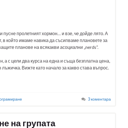
и пусне пролетният хормон… и взе, че дойде лято. А
ът, в който имаме навика да съсипваме плановете за
ващите планове на всякакви асоциални „nerds“.
н, а с цели два курса на една и съща безплатна цена,
 лъжичка. Вижте като начало за какво става въпрос.
ограмиране
3 коментара
е на групата