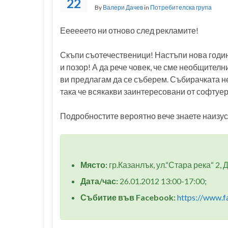
22
By
Валери Дачев
in
Потребителска група
Еееееето ни отново след рекламите!
Скъпи съотечественици! Настъпи нова годин
и позор! А да рече човек, че сме необщителн
ви предлагам да се съберем. Събирачката н
така че всякакви заинтересовани от софтуе
Подробностите вероятно вече знаете наизус
Място:
гр.Казанлък, ул.“Стара река“ 2, 
Дата/час:
26.01.2012 13:00-17:00;
Събитие във Facebook:
https://www.