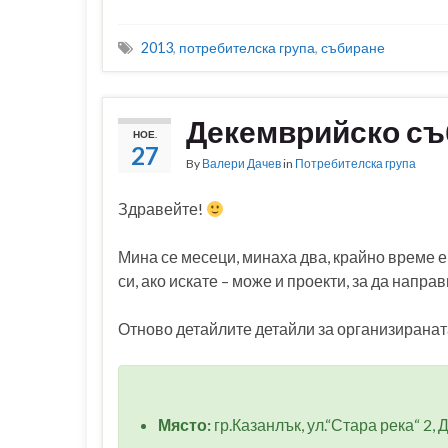
2013
,
потребителска група
,
събиране
Декемврийско съ
НОЕ.
27
By
Валери Дачев
in
Потребителска група
Здравейте!
Мина се месеци, минаха два, крайно време е
си, ако искате – може и проекти, за да напра
Отново детайлите детайли за организиранат
Място:
гр.Казанлък, ул.“Стара река“ 2, 