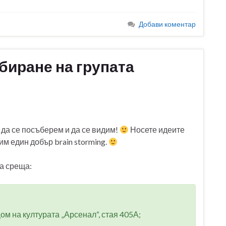
Добави коментар
биране на групата
 да се посъберем и да се видим!
Носете идеите
вим един добър brain storming.
а среща:
Дом на културата „Арсенал“, стая 405А;