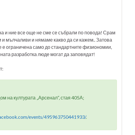
а и ние все още не сме се събрали по повода! Срам
и и мълчаливи и нямаме какво да си кажем.. Затова
е е ограничена само до стандартните физиономии,
рната разработка люде могат да заповядат!
т:
Дом на културата „Арсенал“, стая 405А;
facebook.com/events/495963750441933/
.