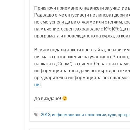
Приключи приемането на анкети за участие 
Радващо е, че ентусиасти не липсват дори и
не сме успели да ви отчаяме или отегчим, к
на мъчение, освен захранване с K*t K*t (да 
програмата и провеждането на курса, за кои
Всички подали анкети през сайта, независим
писма за потвържение на участието. Затова,
папката в „Спам“) за писмо. От вас очаквам
информация за това дали потвърждавате или
предварителна информация за посещаемостта
ни
!
До виждане!
2013
,
информационни технологии
,
курс
,
прогр