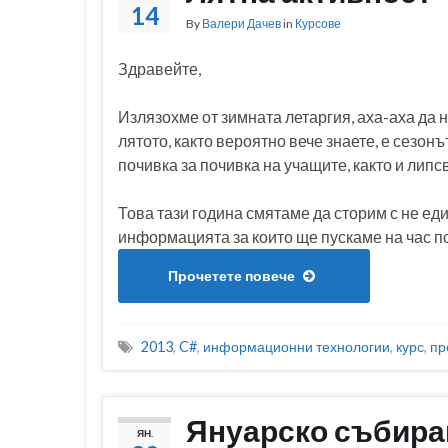
14
By
Валери Дачев
in
Курсове
Здравейте,
Излязохме от зимната летаргия, аха-аха да н
лятото, както вероятно вече знаете, е сезон
почивка за почивка на учащите, както и липс
Това тази година смятаме да сторим с не еди
информацията за които ще пускаме на час по
Прочетете повече
2013
,
C#
,
информационни технологии
,
курс
,
пр
Януарско събиран
ЯН.