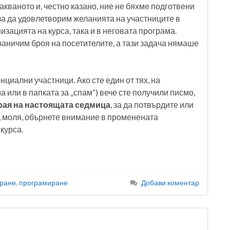
акваното и, честно казано, ние не бяхме подготвени
и за да удовлетворим желанията на участниците в
изацията на курса, така и в неговата програма.
раничим броя на посетителите, а тази задача нямаше
нциални участници. Ако сте един от тях, на
 или в папката за „спам“) вече сте получили писмо,
края на настоящата седмица
, за да потвърдите или
а, моля, обърнете внимание в променената
курса.
иране
,
програмиране
Добави коментар