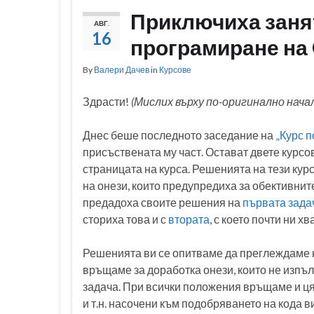
Приключиха занят
АВГ.
16
програмиране на 
By
Валери Дачев
in
Курсове
Здрасти!
(Мислих върху по-оригинално начал
Днес беше последното заседание на
„Курс п
присъствената му част. Остават двете курсо
страницата на курса. Решенията на тези курс
на онези, които предупредиха за обективните
предадоха своите решения на
първата зада
сториха това и с
втората
, с което почти ни х
Решенията ви се опитваме да преглеждаме 
връщаме за доработка онези, които не изпъ
задача. При всички положения връщаме и ця
и т.н. насочени към подобряването на кода ви