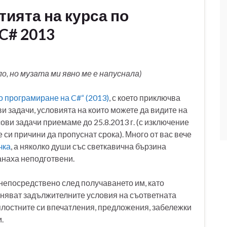
ията на курса по
C# 2013
о, но музата ми явно ме е напуснала)
о програмиране на C#“ (2013)
, с което приключва
ви задачи, условията на които можете да видите на
ови задачи приемаме до 25.8.2013 г. (с изключение
 си причини да пропуснат срока). Много от вас вече
чка
, а няколко души със светкавична бързина
ванаха неподготвени.
непосредствено след получаването им, като
лняват задължителните условия на съответната
лостните си впечатления, предложения, забележки
.