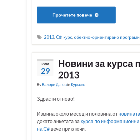
Прочетете повече
2013
,
C#
,
курс
,
обектно-ориентирано програм
Новини за курса 
ЮЛИ
29
2013
By
Валери Дачев
in
Курсове
Здрасти отново!
Измина около месец и половина от
новината
докато анкетата за
курса по информационни
на C#
вече приключи.